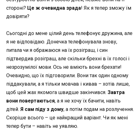
стороні?
Це ж очевидна зрада
! Як я тепер зможу їм
довіряти?
Сьогодні до мене цілий день телефонує дружина, але
я не відповідаю. Донечка телефонувала знову,
питала чи я ображаюся на їх розіграш, і син
підтвердив розіграш, але скільки брехні в їх голосі і
незрозумілої мови. Ось не вміють вони брехати!
Очевидно, що їх підговорили. Вони так один одному
піддакували, а я тільки мовчав і кивав – хотів лише,
щоб цей жах якомога швидше закінчився.
Завтра
вони повертаються
, а я не хочу їх бачити, навіть
дітей.
Я сам піду з дому
, а потім подам на розлучення.
Скоріше всього – це найкращий варіант. Чи як мені
тепер бути – навіть не уявляю.