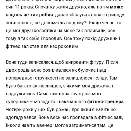
син 11 років. Спочатку жили дружно, але потім
може
я щось не так робив
: давав їй зауваження з приводу
зовнішності, не допомагав по дому?! Якщо чесно, то
це мої друзі холостяки на мене так впливали, ось
тому я так себе і поводив. Ось тому похід дружини і
фітнес зал став для нас роковим.
Вона туди записалася, щоб виправити фігуру. Після
двох родів вона розпливлася як булочка і від
попередньої стрункості не залишилося і сліду. Там
було багато фітнесняшок, з якими моя дружина і
подружилась. Саме там вона і зустріла мого
суперника – молодого і накачанного
фітнес-тренера
.
Чотири роки у них був роман, про який я навіть не
здогадувався. Вона весь час пропадала в фітнес залі,
інколи навіть ввечері могла затриматися там. Це