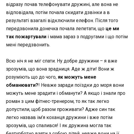
відразу почав телефонувати дружині, але вона не
відповідала, потім почала скидати дзвінки а в
результаті взагалі відключили елефон. Після того
передзвонила донечка почала лепетати, що
це ми
так пожартували
і мама зараз з подругами і що потім
мені передзвонить.
Всю ніч я не міг спати. Ну добре дружини – я вже
зрозумів, що вона зрадниця. Аде ж діти! Вони ж
розуміють що до чого,
як можуть мене
обманювати?
! Невже заради поїздки до моря вони
можуть мене зрадити і обманути? А якщо і знали про
роман з цим фітнес-тренером, то як так легко
допустили, щоб разом проживати? Адже син так
легко назвав ім’я коханця дружини і вже потім
зрозумів, що спалився! І як дружина могла так
безтурботно взяти з собою дітей, невже вони на її