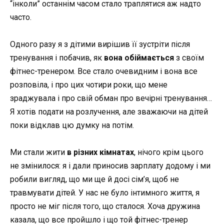
“інколи” останнім часом стало траплятися аж надто
часто.
Одного разу я з дітими вирішив її зустріти після
тренування і побачив, як
вона обіймається
з своїм
фітнес-тренером. Все стало очевидним і вона все
розповіла, і про цих чотири роки, що мене
зраджувала і про свій обман про вечірні тренування…
Я хотів подати на розлучення, але зважаючи на дітей
поки відклав цю думку на потім.
Ми стали жити
в різних кімнатах
, нічого крім цього
не змінилося: я і дали приносив зарплату додому і ми
робили вигляд, що ми ще й досі сім’я, щоб не
травмувати дітей. У нас не було інтимного життя, я
просто не міг після того, що сталося. Хоча дружина
казала, що все пройшло і що той фітнес-тренер