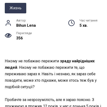
Жизнь
Автор
Час читання
Bihun Lena
5 хв.
Перегляди
356
Нікому не побажаю пережити
зраду найрідніших
людей
. Нікому не побажаю пережити те, що
переживаю зараз я. Навіть і незнаю, як зараз себе
поводити, може хто підкаже, може хтось теж був у
подібній ситуції?
Пробачте за незрозумілість, але я зараз поясню. З
дружиною я прожив 12 років, у нас є донька 5 років і