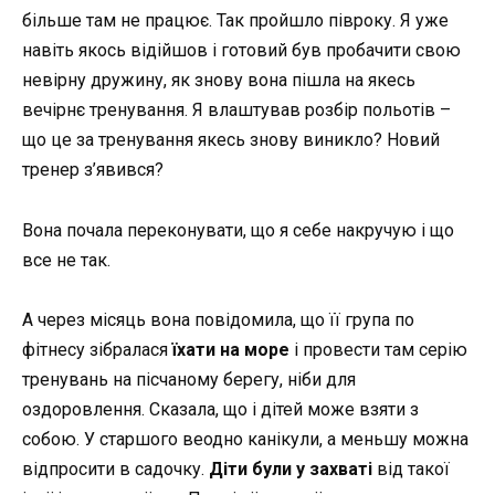
більше там не працює. Так пройшло півроку. Я уже
навіть якось відійшов і готовий був пробачити свою
невірну дружину, як знову вона пішла на якесь
вечірнє тренування. Я влаштував розбір польотів –
що це за тренування якесь знову виникло? Новий
тренер з’явився?
Вона почала переконувати, що я себе накручую і що
все не так.
А через місяць вона повідомила, що її група по
фітнесу зібралася
їхати на море
і провести там серію
тренувань на пісчаному берегу, ніби для
оздоровлення. Сказала, що і дітей може взяти з
собою. У старшого веодно канікули, а меньшу можна
відпросити в садочку.
Діти були у захваті
від такої