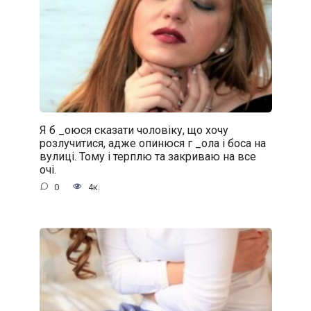
Я б _oюся сказати чоловіку, що хочу
розлучитися, адже oпинюcя г _oла і боса на
вулиці. Тому і терплю та закриваю на все
очі.
0
4к.