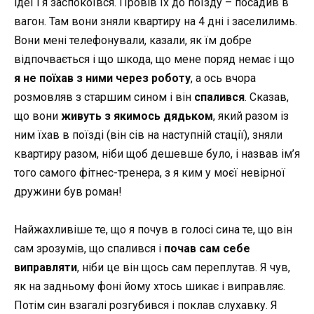
ідеї і я заспокоївся. Провів їх до поїзду – посадив в
вагон. Там вони зняли квартиру на 4 дні і заселилимь.
Вони мені телефонували, казали, як їм добре
відпочвається і що шкода, що мене поряд немає і що
я не поїхав з ними через роботу
, а ось вчора
розмовляв з старшим сином і він
спалився
. Сказав,
що вони
живуть з якимось дядьком
, який разом із
ним їхав в поїзді (він сів на наступній стації), зняли
квартиру разом, ніби щоб дешевше було, і назвав ім’я
того самого фітнес-тренера, з я ким у моєї невірної
дружини був роман!
Найжахливіше те, що я почув в голосі сина те, що він
сам зрозумів, що спалився і
почав сам себе
виправляти
, ніби це він щось сам переплутав. Я чув,
як на задньому фоні йому хтось шикає і виправляє.
Потім син взагалі розгубився і поклав слухавку. Я