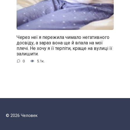
Через неї я пережила чимало негативного
досвіду, а зараз вона ще й впала на мої
плечі. Не хочу я її терпіти, краще на вулиці її
залишити.
0
5.1к.
© 2026 Человек