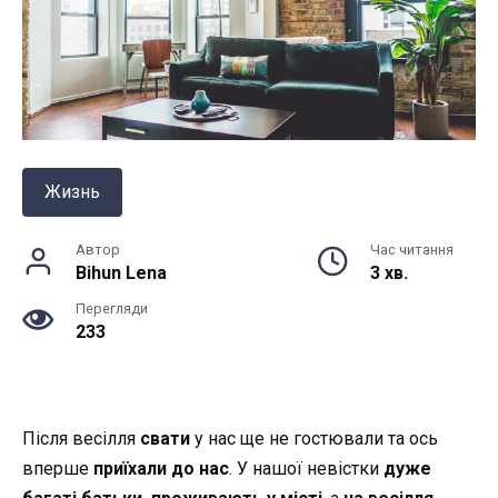
Жизнь
Автор
Час читання
Bihun Lena
3 хв.
Перегляди
233
Після весілля
свати
у нас ще не гостювали та ось
вперше
приїхали до нас
. У нашої невістки
дуже