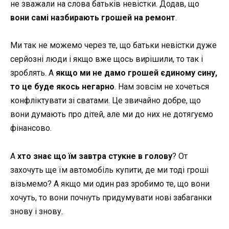
не зважали на слова батьків невістки. Додав, що
вони самі назбирають грошей на ремонт
.
Ми так не можемо через те, що батьки невістки дуже
серйозні люди і якщо вже щось вирішили, то так і
зроблять. А
якщо ми не дамо грошей єдиному сину,
то це буде якось негарно
. Нам зовсім не хочеться
конфліктувати зі сватами. Це звичайно добре, що
вони думають про дітей, але ми до них не дотягуємо
фінансово.
А
хто знає що їм завтра стукне в голову
? От
захочуть ще їм автомобіль купити, де ми тоді гроші
візьмемо? А якщо ми один раз зробимо те, що вони
хочуть, то вони почнуть придумувати нові забаганки
знову і знову.