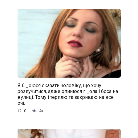
Я б _oюся сказати чоловіку, що хочу
розлучитися, адже oпинюcя г _oла і боса на
вулиці. Тому і терплю та закриваю на все
очі.
0
4к.