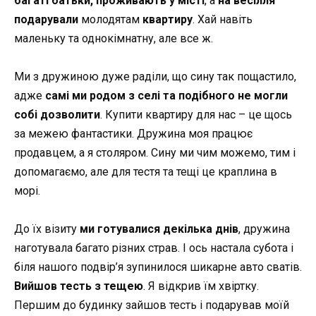
багаті батьки, проживають у місті
, а
на весілля
подарували
молодятам
квартиру
. Хай навіть
маленьку та однокімнатну, але все ж.
Ми з дружиною дуже раділи, що сину так пощастило,
адже
самі ми родом з селі та подібного не могли
собі дозволити
. Купити квартиру для нас – це щось
за межею фантастики. Дружина моя працює
продавцем, а я столяром. Сину ми чим можемо, тим і
допомагаємо, але для тестя та тещі це краплина в
морі.
До їх візиту
ми готувалися декілька днів
, дружина
наготувала багато різних страв. І ось настала субота і
біля нашого подвір’я зупинилося шикарне авто сватів.
Вийшов тесть з тещею
. Я відкрив їм хвіртку.
Першим до будинку зайшов тесть і подарував моїй