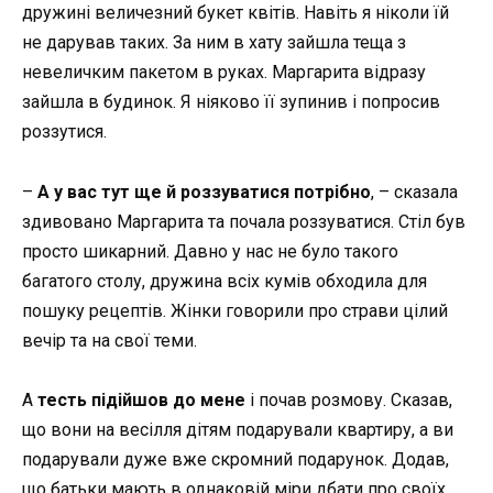
дружині величезний букет квітів. Навіть я ніколи їй
не дарував таких. За ним в хату зайшла теща з
невеличким пакетом в руках. Маргарита відразу
зайшла в будинок. Я ніяково її зупинив і попросив
роззутися.
–
А у вас тут ще й роззуватися потрібно
, – сказала
здивовано Маргарита та почала роззуватися. Стіл був
просто шикарний. Давно у нас не було такого
багатого столу, дружина всіх кумів обходила для
пошуку рецептів. Жінки говорили про страви цілий
вечір та на свої теми.
А
тесть підійшов до мене
і почав розмову. Сказав,
що вони на весілля дітям подарували квартиру, а ви
подарували дуже вже скромний подарунок. Додав,
що батьки мають в однаковій міри дбати про своїх