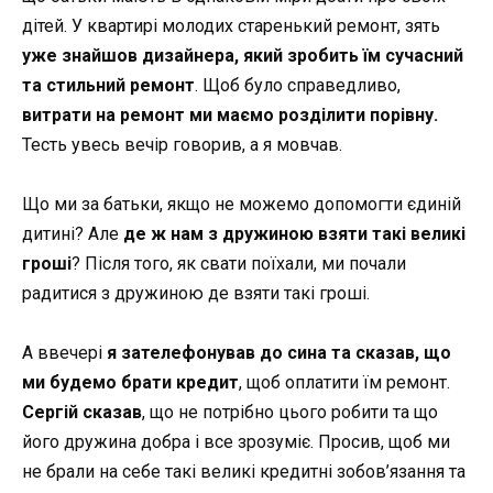
дітей. У квартирі молодих старенький ремонт, зять
уже знайшов дизайнера, який зробить їм сучасний
та стильний ремонт
. Щоб було справедливо,
витрати на ремонт ми маємо розділити порівну.
Тесть увесь вечір говорив, а я мовчав.
Що ми за батьки, якщо не можемо допомогти єдиній
дитині? Але
де ж нам з дружиною взяти такі великі
гроші
? Після того, як свати поїхали, ми почали
радитися з дружиною де взяти такі гроші.
А ввечері
я зателефонував до сина та сказав, що
ми будемо брати кредит
, щоб оплатити їм ремонт.
Сергій сказав
, що не потрібно цього робити та що
його дружина добра і все зрозуміє. Просив, щоб ми
не брали на себе такі великі кредитні зобов’язання та