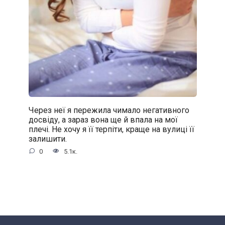
Через неї я пережила чимало негативного
досвіду, а зараз вона ще й впала на мої
плечі. Не хочу я її терпіти, краще на вулиці її
залишити.
0
5.1к.