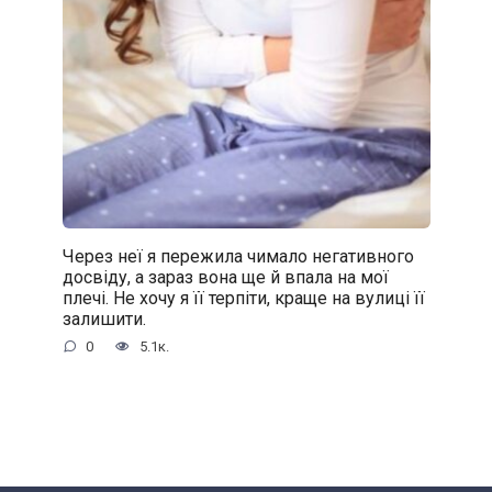
Через неї я пережила чимало негативного
досвіду, а зараз вона ще й впала на мої
плечі. Не хочу я її терпіти, краще на вулиці її
залишити.
0
5.1к.