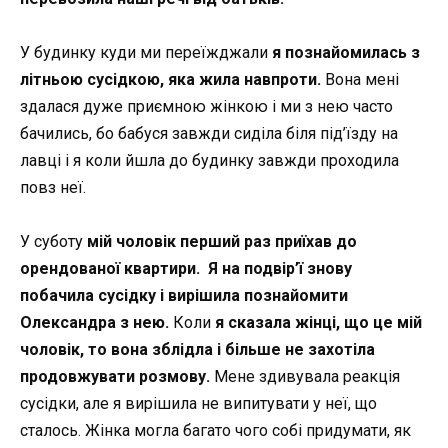
У будинку куди ми переїжджали
я познайомилась з
літньою сусідкою, яка жила навпроти.
Вона мені
здалася дуже приємною жінкою і ми з нею часто
бачились, бо бабуся завжди сиділа біля під’їзду на
лавці і я коли йшла до будинку завжди проходила
повз неї.
У суботу
мій чоловік перший раз приїхав до
орендованої квартири. Я на подвір’ї знову
побачила сусідку і вирішила познайомити
Олександра з нею.
Коли
я сказала жінці, що це мій
чоловік, то вона зблідла і більше не захотіла
продовжувати розмову.
Мене здивувала реакція
сусідки, але я вирішила не випитувати у неї, що
сталось. Жінка могла багато чого собі придумати, як