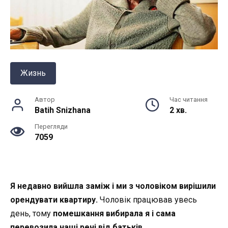
Жизнь
Автор
Час читання
Batih Snizhana
2 хв.
Перегляди
7059
Я недавно вийшла заміж і ми з чоловіком вирішили
орендувати квартиру.
Чоловік працював увесь
день, тому
помешкання вибирала я і сама
перевозила наші речі від батьків.