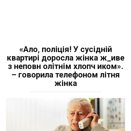
«Ало, поліція! У сусідній
квартирі доросла жінка ж_иве
з неповн олітнім хлопч иком».
– говорила телефоном літня
жінка