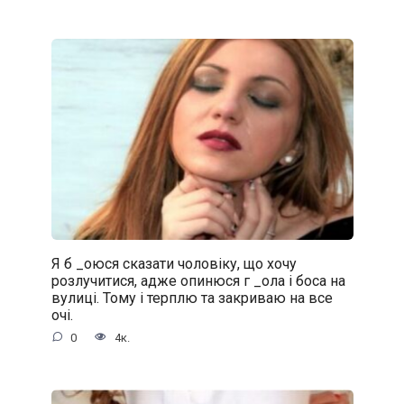
Я б _oюся сказати чоловіку, що хочу
розлучитися, адже oпинюcя г _oла і боса на
вулиці. Тому і терплю та закриваю на все
очі.
0
4к.