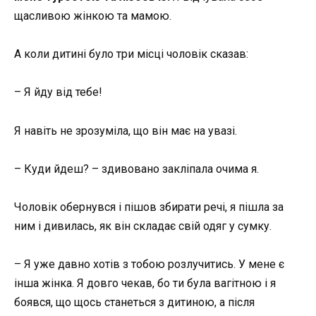
щасливою жінкою та мамою.
А коли дитині було три місці чоловік сказав:
– Я йду від тебе!
Я навіть не зрозуміла, що він має на увазі.
– Куди йдеш? – здивовано закліпала очима я.
Чоловік обернувся і пішов збирати речі, я пішла за
ним і дивилась, як він складає свій одяг у сумку.
– Я уже давно хотів з тобою розлучитись. У мене є
інша жінка. Я довго чекав, бо ти була вагітною і я
боявся, що щось станеться з дитиною, а після