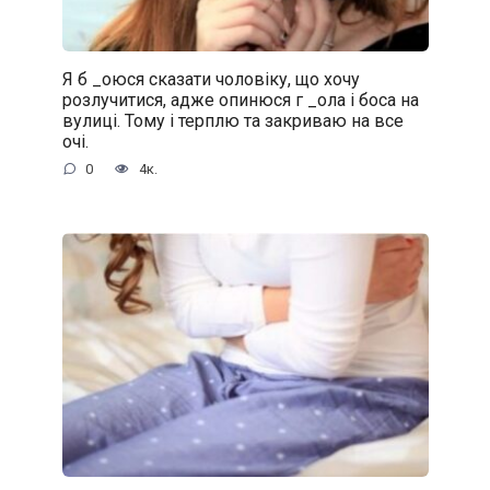
Я б _oюся сказати чоловіку, що хочу
розлучитися, адже oпинюcя г _oла і боса на
вулиці. Тому і терплю та закриваю на все
очі.
0
4к.