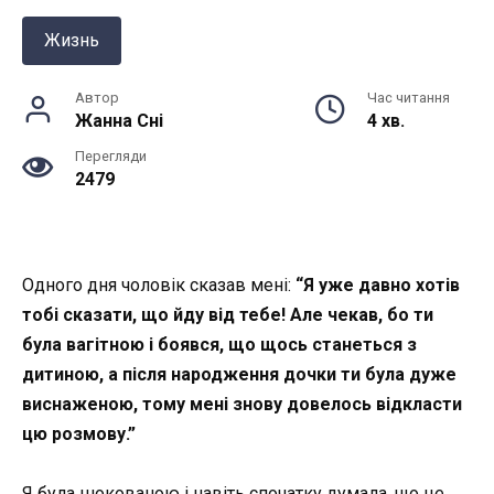
Жизнь
Автор
Час читання
Жанна Снi
4 хв.
Перегляди
2479
Одного дня чоловік сказав мені:
“Я уже давно хотів
тобі сказати, що йду від тебе! Але чекав, бо ти
була вагітною і боявся, що щось станеться з
дитиною, а після народження дочки ти була дуже
виснаженою, тому мені знову довелось відкласти
цю розмову.”
Я була шокованою і навіть спочатку думала, що це