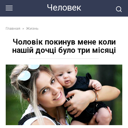
Перейти
Человек
до
змісту
Главная
»
Жизнь
Чоловік покинув мене коли
нашій дочці було три місяці