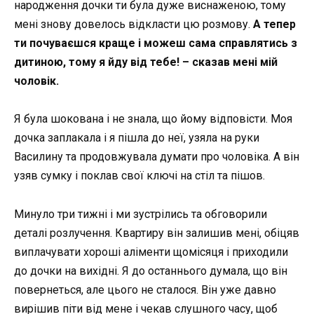
народження дочки ти була дуже виснаженою, тому
мені знову довелось відкласти цю розмову.
А тепер
ти почуваєшся краще і можеш сама справлятись з
дитиною, тому я йду від тебе! – сказав мені мій
чоловік.
Я була шокована і не знала, що йому відповісти. Моя
дочка заплакала і я пішла до неї, узяла на руки
Василину та продовжувала думати про чоловіка. А він
узяв сумку і поклав свої ключі на стіл та пішов.
Минуло три тижні і ми зустрілись та обговорили
деталі розлучення. Квартиру він залишив мені, обіцяв
виплачувати хороші аліменти щомісяця і приходили
до дочки на вихідні. Я до останнього думала, що він
повернеться, але цього не сталося. Він уже давно
вирішив піти від мене і чекав слушного часу, щоб