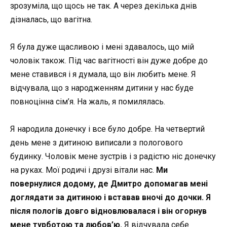
зрозуміла, що щось не так. А через декілька днів
дізналась, що вагітна.
Я була дуже щасливою і мені здавалось, що мій
чоловік також. Під час вагітності він дуже добре до
мене ставився і я думала, що він любить мене. Я
відчувала, що з народженням дитини у нас буде
повноцінна сім’я. На жаль, я помилялась.
Я народила донечку і все було добре. На четвертий
день мене з дитиною виписали з пологового
будинку. Чоловік мене зустрів і з радістю ніс донечку
на руках. Мої родичі і друзі вітали нас.
Ми
повернулися додому, де Дмитро допомагав мені
доглядати за дитиною і вставав вночі до дочки. Я
після пологів довго відновлювалася і він огорнув
мене турботою та любов’ю.
Я відчувала себе