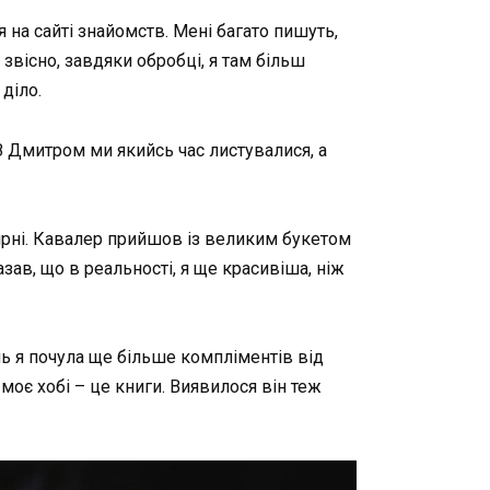
на сайті знайомств. Мені багато пишуть,
звісно, завдяки обробці, я там більш
діло.
 З Дмитром ми якийсь час листувалися, а
’ярні. Кавалер прийшов із великим букетом
азав, що в реальності, я ще красивіша, ніж
нь я почула ще більше компліментів від
моє хобі – це книги. Виявилося він теж