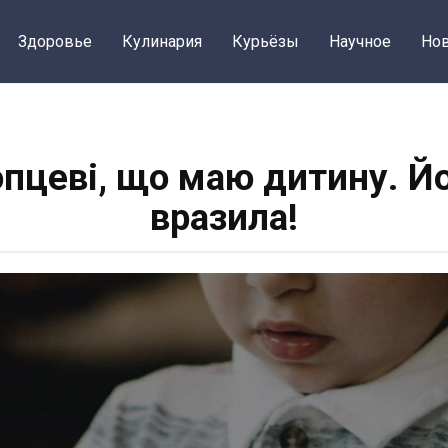
Здоровье
Кулинария
Курьёзы
Научное
Нов
опцеві, що маю дитину. Й
вразила!