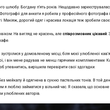
го шлюбу. Богдану п’ять років. Нещодавно зареєструвалася 
отографії для анкети я робила у професійного фотографа і 
. Макіяж, дорогий одяг і красива локація теж зробили своє 
віком. На вигляд не красень, але
співрозмовник цікавий
.
кафе.
 зустрілися у домовленому місці, біля моєї улюбленої кав
апої, і він мене радував не менш гарячими компліментами. К
об упевнитись, вирішила перевірити свої здогадки.
ез мейкапу й одягнена в сукню пастельних тонів. В той де
м я люблю займатися у вільний час. Я сказала, що основне 
ли улюблених авторів.