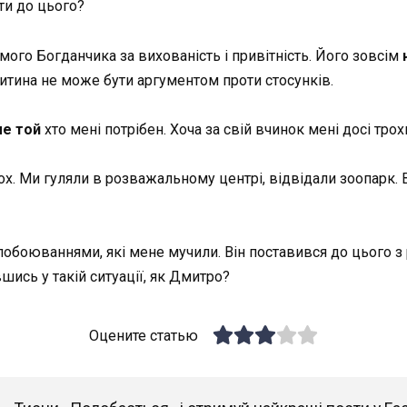
ти до цього?
мого Богданчика за вихованість і привітність. Його зовсім
дитина не може бути аргументом проти стосунків.
е той
хто мені потрібен. Хоча за свій вчинок мені досі трох
х. Ми гуляли в розважальному центрі, відвідали зоопарк. В
обоюваннями, які мене мучили. Він поставився до цього з р
ись у такій ситуації, як Дмитро?
Оцените статью