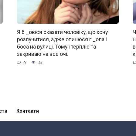
Я б _oюся сказати чоловіку, що хочу
Ч
розлучитися, адже oпинюcя г _oла і
н
боса на вулиці. Тому і терплю та
в
закриваю на все очі.
к
0
4к.
сти
Контакти