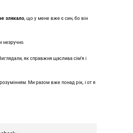
не злякало
, що у мене вже є син, бо він
и незручно.
иглядали, як справжня щаслива сім’я і
озумінням. Ми разом вже понад рік, і от я