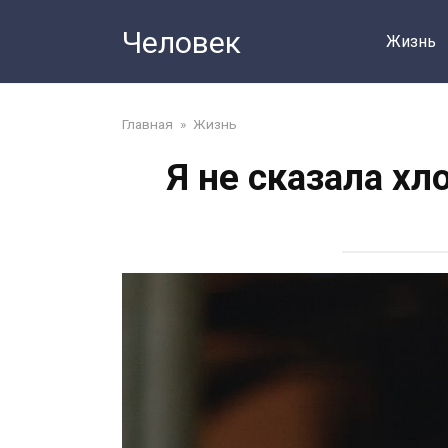
Перейти
Человек
до
Жизнь
змісту
Главная
»
Жизнь
Я не сказала хл