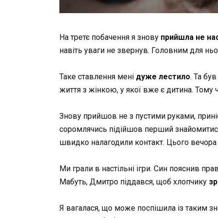
На третє побачення я знову
прийшла не н
навіть уваги не звернув. Головним для ньо
Таке ставлення мені
дуже лестило
. Та бу
життя з жінкою, у якої вже є дитина. Тому
Знову прийшов не з пустими руками, приніс
соромлячись підійшов перший знайомитись,
швидко налагодили контакт. Цього вечора
Ми грали в настільні ігри. Син пояснив пра
Мабуть, Дмитро піддався, щоб хлопчику
зр
Я вагалася, що може поспішила із таким з