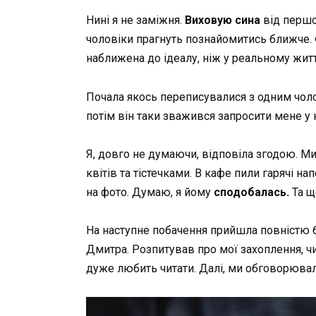
Нині я не заміжня.
Виховую сина
від першо
чоловіки прагнуть познайомитись ближче. Ф
наближена до ідеалу, ніж у реальному житті
Почала якось переписувалися з одним чоло
потім він таки зважився запросити мене у 
Я, довго не думаючи, відповіла згодою. Ми
квітів та тістечками. В кафе пили гарячі н
на фото. Думаю, я йому
сподобалась.
Та щ
На наступне побачення прийшла повністю б
Дмитра. Розпитував про мої захоплення, чи
дуже любить читати. Далі, ми обговорюва