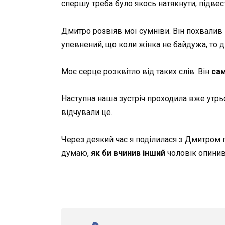
спершу треба було якось натякнути, підвес
Дмитро розвіяв мої сумніви. Він похвалив 
упевнений, що коли жінка не байдужа, то 
Моє серце розквітло від таких слів. Він
сам
Наступна наша зустріч проходила вже утрьо
відчували це.
Через деякий час я поділилася з Дмитром п
думаю,
як би вчинив інший
чоловік опинивш