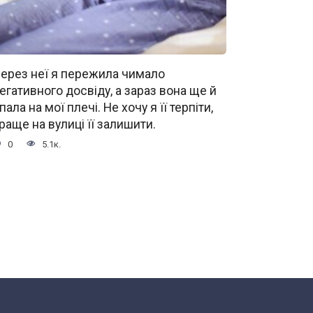
ерез неї я пережила чимало
егативного досвіду, а зараз вона ще й
пала на мої плечі. Не хочу я її терпіти,
раще на вулиці її залишити.
0
5.1к.