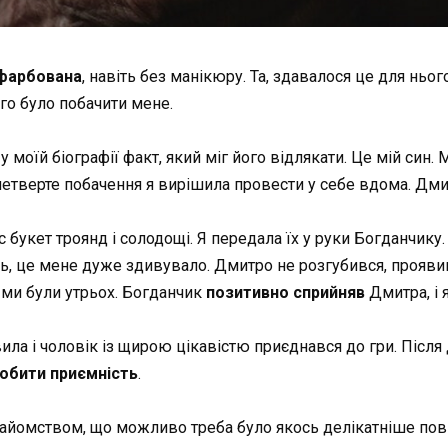
афарбована
, навіть без манікюру. Та, здавалося це для нього
го було побачити мене.
в у моїй біографії факт, який міг його відлякати. Це мій син
 четверте побачення я вирішила провести у себе вдома. Дми
 букет троянд і солодощі. Я передала їх у руки Богданчику.
 це мене дуже здивувало. Дмитро не розгубився, проявив і
 ми були утрьох. Богданчик
позитивно сприйняв
Дмитра, і 
вила і чоловік із щирою цікавістю приєднався до гри. Після
обити приємність
.
найомством, що можливо треба було якось делікатніше пові