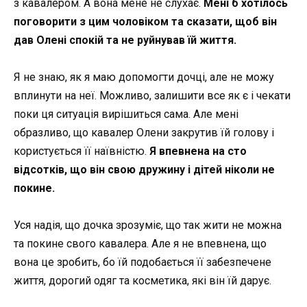
з кавалером. А вона мене не слухає.
Мені б хотілось
поговорити з цим чоловіком та сказати, щоб він
дав Олені спокій та не руйнував їй життя.
Я не знаю, як я маю допомогти дочці, але не можу
вплинути на неї. Можливо, залишити все як є і чекати
поки ця ситуація вирішиться сама. Але мені
образливо, що кавалер Олени закрутив їй голову і
користується її наївністю.
Я впевнена на сто
відсотків, що він свою дружину і дітей ніколи не
покине.
Уся надія, що дочка зрозуміє, що так жити не можна
та покине свого кавалера. Але я не впевнена, що
вона це зробить, бо їй подобається її забезпечене
життя, дорогий одяг та косметика, які він їй дарує.