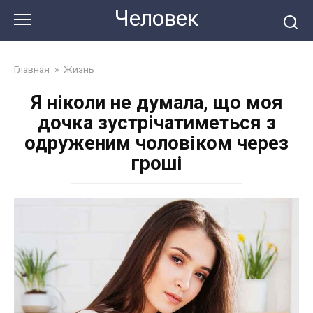
Перейти
Человек
до
змісту
Главная
»
Жизнь
Я ніколи не думала, що моя
дочка зустрічатиметься з
одруженим чоловіком через
гроші