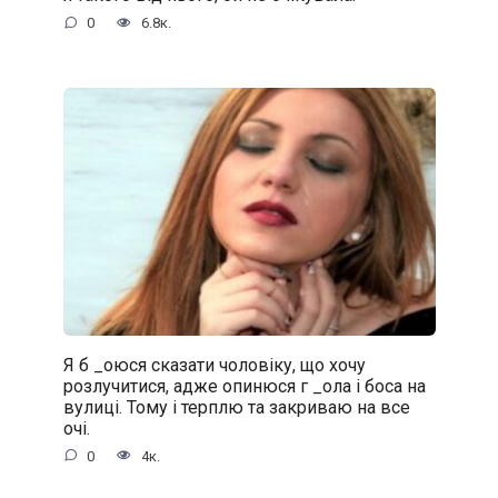
0
6.8к.
Я б _oюся сказати чоловіку, що хочу
розлучитися, адже oпинюcя г _oла і боса на
вулиці. Тому і терплю та закриваю на все
очі.
0
4к.