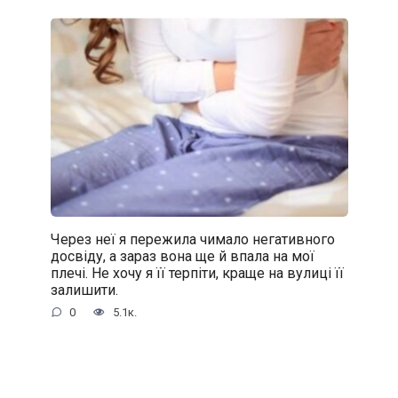
Через неї я пережила чимало негативного
досвіду, а зараз вона ще й впала на мої
плечі. Не хочу я її терпіти, краще на вулиці її
залишити.
0
5.1к.