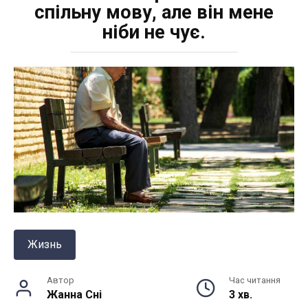
спільну мову, але він мене
ніби не чує.
Жизнь
Автор
Час читання
Жанна Снi
3 хв.