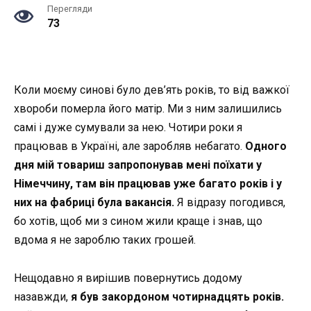
Перегляди
73
Коли моєму синові було дев’ять років, то від важкої
хвороби померла його матір. Ми з ним залишились
самі і дуже сумували за нею. Чотири роки я
працював в Україні, але заробляв небагато.
Одного
дня мій товариш запропонував мені поїхати у
Німеччину, там він працював уже багато років і у
них на фабриці була вакансія.
Я відразу погодився,
бо хотів, щоб ми з сином жили краще і знав, що
вдома я не зароблю таких грошей.
Нещодавно я вирішив повернутись додому
назавжди,
я був закордоном чотирнадцять років.