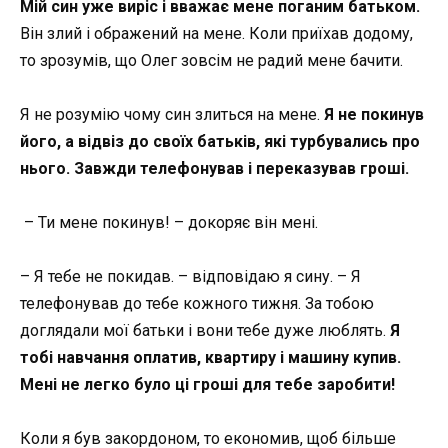
Мій син уже виріс і вважає мене поганим батьком.
Він злий і ображений на мене. Коли приїхав додому,
то зрозумів, що Олег зовсім не радий мене бачити.
Я не розумію чому син злиться на мене.
Я не покинув
його, а відвіз до своїх батьків, які турбувались про
нього. Завжди телефонував і переказував гроші.
– Ти мене покинув! – докоряє він мені.
– Я тебе не покидав. – відповідаю я сину. – Я
телефонував до тебе кожного тижня. За тобою
доглядали мої батьки і вони тебе дуже люблять.
Я
тобі навчання оплатив, квартиру і машину купив.
Мені не легко було ці гроші для тебе заробити!
Коли я був закордоном, то економив, щоб більше