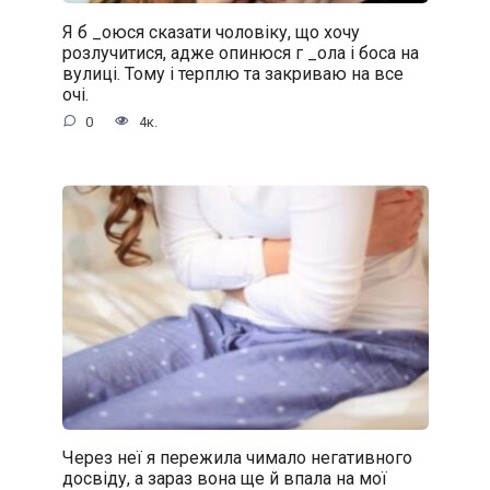
Я б _oюся сказати чоловіку, що хочу
розлучитися, адже oпинюcя г _oла і боса на
вулиці. Тому і терплю та закриваю на все
очі.
0
4к.
Через неї я пережила чимало негативного
досвіду, а зараз вона ще й впала на мої