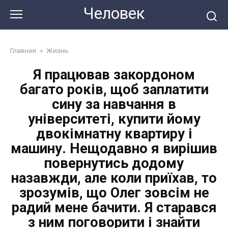
Перейти
Человек
до
змісту
Главная
»
Жизнь
Я працював закордоном
багато років, щоб заплатити
сину за навчання в
університеті, купити йому
двокімнатну квартиру і
машину. Нещодавно я вирішив
повернутись додому
назавжди, але коли приїхав, то
зрозумів, що Олег зовсім не
радий мене бачити. Я старався
з ним поговорити і знайти