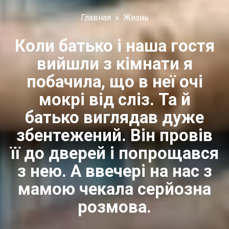
Главная
»
Жизнь
Коли батько і наша гостя
вийшли з кімнати я
побачила, що в неї очі
мокрі від cлiз. Та й
батько виглядав дуже
збентежений. Він провів
її до дверей і попрощався
з нею. А ввечері на нас з
мамою чекала серйозна
розмова.