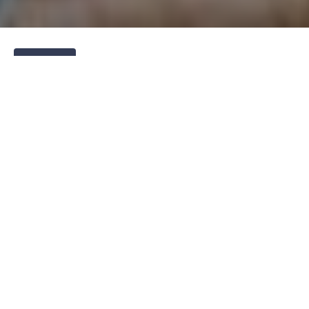
Жизнь
Автор
Час читання
Mudra Natalya
4 хв.
Перегляди
210
Про те, що
маю старшого брата
я дізналася уже тоді,
коли вчилася на першому курсі університету. Для
мене це стало справжньою несподіванкою. Та що
там для мене,
для всієї нашої сім’ї.