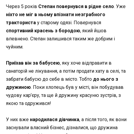
Через 5 років
Степан повернувся в рідне село
. Уже
ніхто не міг в ньому впізнати незграбного
тракториста
у старому одязі. Повернувся
спортивний красень з бородою
, який йшов
впевнено. Степан залишився таким же добрим і
чуйним.
Приїхав він за бабусею
, яку хоче відправити в
санаторій не лікування, а потім продати хату в селі, та
забрати бабусю до себе в місто. Тобто
до нього з
дружиною
. Поки хлопець був у місті, він побудував
чудову кар’єру, та ще й дружину красуню зустрів, з
якою та одружився!
У них вже
народилася дівчинка
, а після того, як вони
заснували власний бізнес, дізналися, що дружина