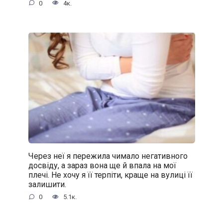
0
4к.
Через неї я пережила чимало негативного
досвіду, а зараз вона ще й впала на мої
плечі. Не хочу я її терпіти, краще на вулиці її
залишити.
0
5.1к.