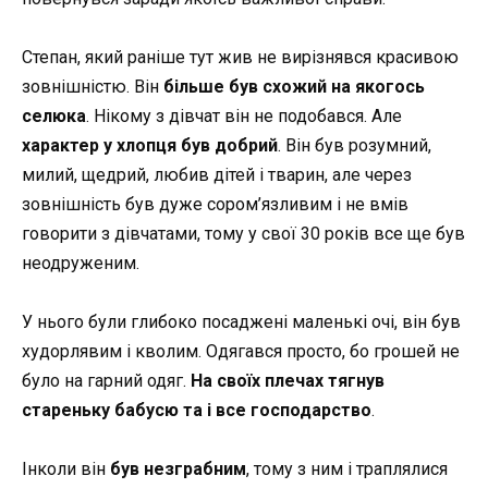
Степан, який раніше тут жив не вирізнявся красивою
зовнішністю. Він
більше був схожий на якогось
селюка
. Нікому з дівчат він не подобався. Але
характер у хлопця був добрий
. Він був розумний,
милий, щедрий, любив дітей і тварин, але через
зовнішність був дуже сором’язливим і не вмів
говорити з дівчатами, тому у свої 30 років все ще був
неодруженим.
У нього були глибоко посаджені маленькі очі, він був
худорлявим і кволим. Одягався просто, бо грошей не
було на гарний одяг.
На своїх плечах тягнув
стареньку бабусю та і все господарство
.
Інколи він
був незграбним
, тому з ним і траплялися