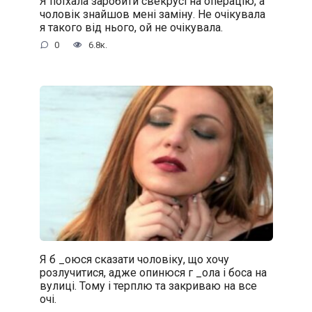
Я поїхала заробити свекрусі на операцію, а
чоловік знайшов мені заміну. Не очікувала
я такого від нього, ой не очікувала.
0
6.8к.
Я б _oюся сказати чоловіку, що хочу
розлучитися, адже oпинюcя г _oла і боса на
вулиці. Тому і терплю та закриваю на все
очі.