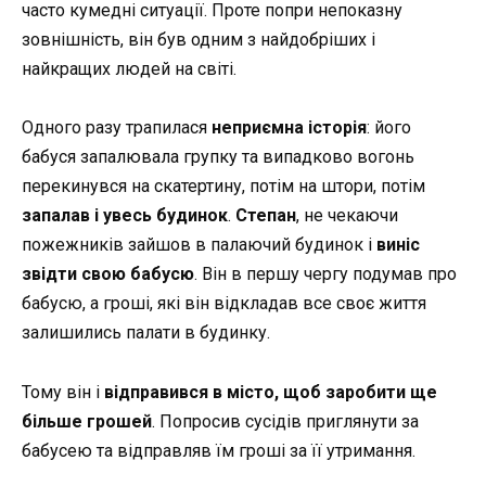
часто кумедні ситуації. Проте попри непоказну
зовнішність, він був одним з найдобріших і
найкращих людей на світі.
Одного разу трапилася
неприємна історія
: його
бабуся запалювала групку та випадково вогонь
перекинувся на скатертину, потім на штори, потім
запалав і увесь будинок
.
Степан
, не чекаючи
пожежників зайшов в палаючий будинок і
виніс
звідти свою бабусю
. Він в першу чергу подумав про
бабусю, а гроші, які він відкладав все своє життя
залишились палати в будинку.
Тому він і
відправився в місто, щоб заробити ще
більше грошей
. Попросив сусідів приглянути за
бабусею та відправляв їм гроші за її утримання.