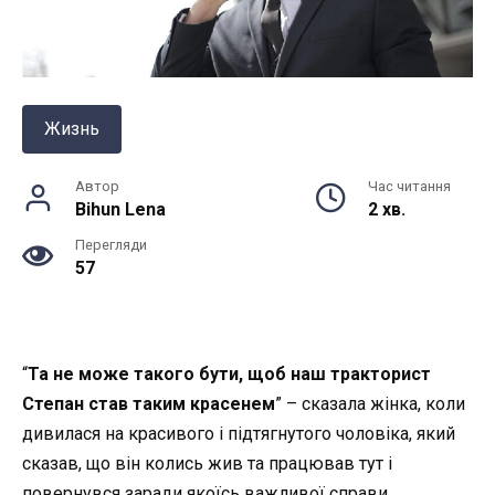
Жизнь
Автор
Час читання
Bihun Lena
2 хв.
Перегляди
57
“
Та не може такого бути, щоб наш тракторист
Степан став таким красенем
” – сказала жінка, коли
дивилася на красивого і підтягнутого чоловіка, який
сказав, що він колись жив та працював тут і
повернувся заради якоїсь важливої справи.