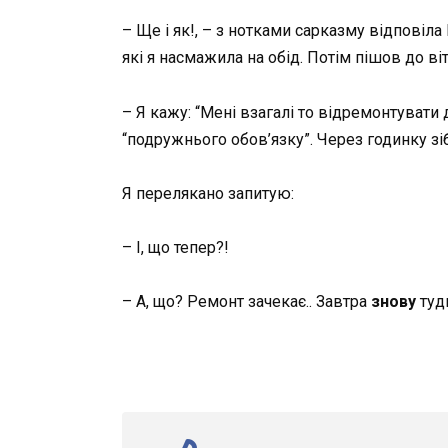
– Ще і як!, – з нотками сарказму відповіла 
які я насмажила на обід. Потім пішов до ві
– Я кажу: “Мені взагалі то відремонтувати
“подружнього обов’язку”. Через годинку зі
Я перелякано запитую:
– І, що тепер?!
– А, що? Ремонт зачекає.. Завтра
знову
туд