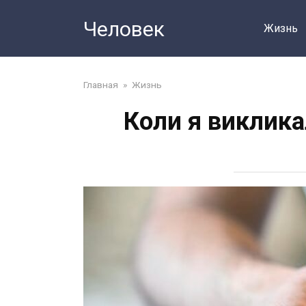
Перейти
Человек
до
Жизнь
змісту
Главная
»
Жизнь
Коли я виклика