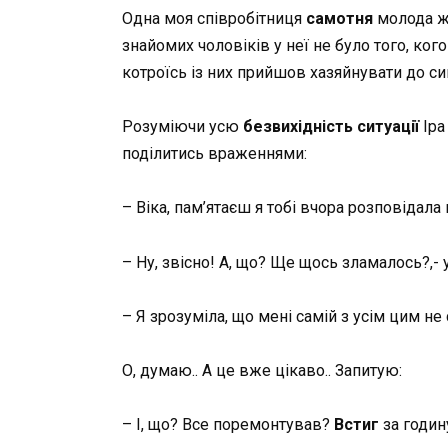
Одна моя співробітниця
самотня
молода жі
знайомих чоловіків у неї не було того, кого
котроїсь із них прийшов хазяйнувати до сим
Розуміючи усю
безвихідність ситуації
Іра
поділитись враженнями:
– Віка, пам’ятаєш я тобі вчора розповідала
– Ну, звісно! А, що? Ще щось зламалось?,-
– Я зрозуміла, що мені самій з усім цим н
О, думаю.. А це вже цікаво.. Запитую:
– І, що? Все поремонтував?
Встиг
за годину