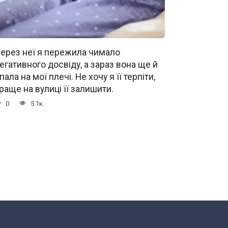
ерез неї я пережила чимало
егативного досвіду, а зараз вона ще й
пала на мої плечі. Не хочу я її терпіти,
раще на вулиці її залишити.
0
5.1к.