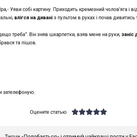
Іра,- Уяви собі картину. Приходить кремезний чолов’яга і ві
тальні,
влігся на дивані
з пультом в руках і почав дивитись 
 дещо треба”. Він зняв шкарпетки, взяв мене на руки,
заніс 
брався та пішов.
и зателефоную.
Оцените статью
Тисни «Подобається» і отримуй найкращі пости у Fa