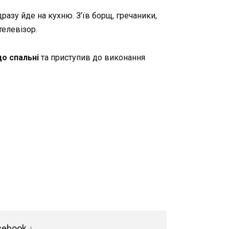
дразу йде на кухню. З’їв борщ, гречаники,
телевізор.
до спальні
та приступив до виконання
cebook ↓