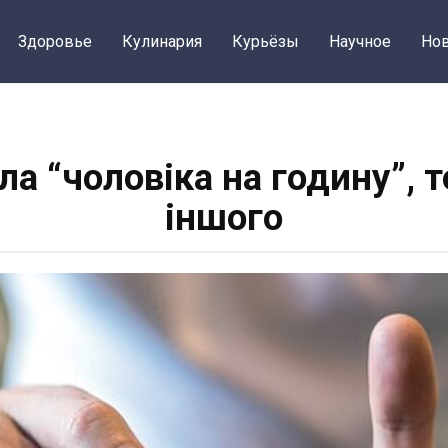
Здоровье
Кулинария
Курьёзы
Научное
Нов
ла “чоловіка на годину”, т
іншого