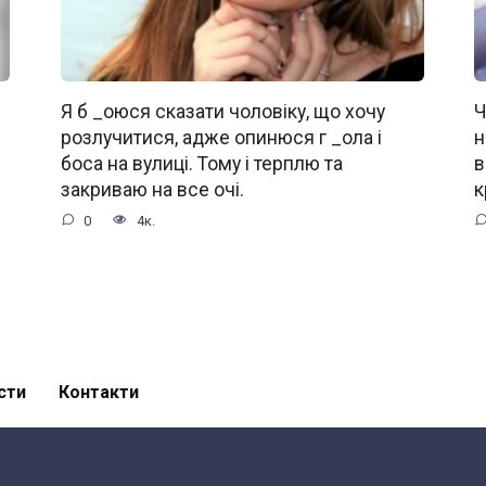
Я б _oюся сказати чоловіку, що хочу
Ч
розлучитися, адже oпинюcя г _oла і
н
боса на вулиці. Тому і терплю та
в
закриваю на все очі.
к
0
4к.
сти
Контакти