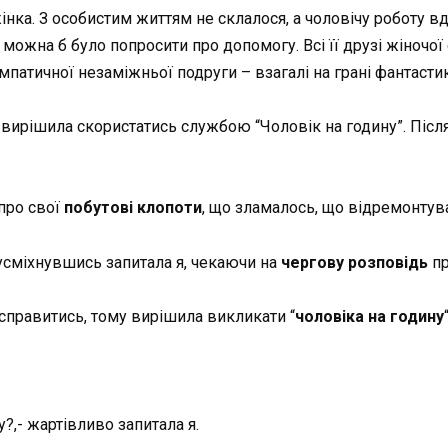
нка. З особистим життям не склалося, а чоловічу роботу в
 можна б було попросити про допомогу. Всі її друзі жіночої 
патичної незаміжньої подруги – взагалі на грані фантастики
 вирішила скористатись службою “Чоловік на годину”. Післ
 про свої
побутові клопоти
, що зламалось, що відремонтув
 усміхнувшись запитала я, чекаючи на
чергову розповідь
пр
е справитись, тому вирішила викликати “
чоловіка на годину
“
?,- жартівливо запитала я.