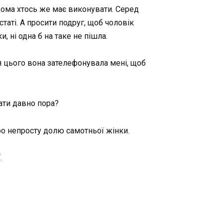
дома хтось же має виконувати. Серед
статі. А просити подруг, щоб чоловік
, ні одна б на таке не пішла.
я цього вона зателефонувала мені, щоб
ати давно пора?
о непросту долю самотньої жінки.
.