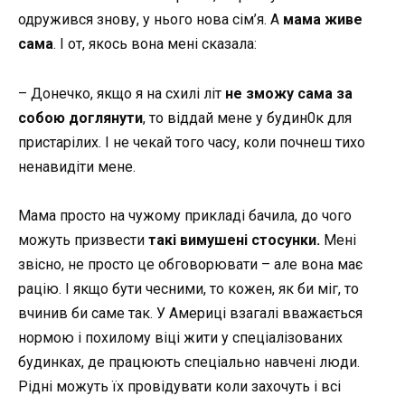
одружився знову, у нього нова сім’я. А
мама живе
сама
. І от, якось вона мені сказала:
– Донечко, якщо я на схилі літ
не зможу сама за
собою доглянути
, то віддай мене у будин0к для
пристарілих. І не чекай того часу, коли почнеш тихо
ненавидіти мене.
Мама просто на чужому прикладі бачила, до чого
можуть призвести
такі вимушені стосунки.
Мені
звісно, не просто це обговорювати – але вона має
рацію. І якщо бути чесними, то кожен, як би міг, то
вчинив би саме так. У Америці взагалі вважається
нормою і похилому віці жити у спеціалізованих
будинках, де працюють спеціально навчені люди.
Рідні можуть їх провідувати коли захочуть і всі