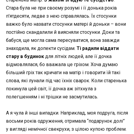
Стара була не при своєму розумі і її донька років
п’ятдесяти, ледве з нею справлялась. Їх стосунки
важко було назвати стосунки матері й доньки – вони
постійно скандалили й виясняли стосунки. Доки та
бабуся, ще могла сама пересуватися, вона завжди
знаходила, як допекти сусідам.
Ті радили віддати
стару в будинок
для літніх людей, але її дочка
відмовлялася, бо вважала це гріхом. Хоча думаю
більший гріх так кричати на матір і говорити їй такі
слова, які лунали під час їхніх сварок. Коли старенька
покинула цей світ, її дочка аж зітхнула з
полегшенням і ні трішки не засмутилась.
А я чула й інші випадки. Наприклад, моя подруга, після
восьми років одруження, отримала “подарунок долі”
у вигляді немічної свекрухи, з цілою купою проблем.