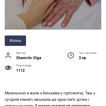
Жизнь
Автор
Час читання
Shamrilo Olga
3 хв.
Перегляди
1112
Маленькою я жила з батьками у гуртожитку. Там, у
сусідній кімнаті, мешкала ще одна сім’я: дочка і
старенька матір.
З жахом згадую те сусідство
.