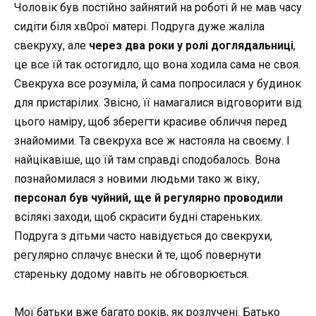
Чоловік був постійно зайнятий на роботі й не мав часу
сидіти біля хв0рої матері. Подруга дуже жаліла
свекруху, але
через два роки у ролі доглядальниці
,
це все їй так остогидло, що вона ходила сама не своя.
Свекруха все розуміла, й сама попросилася у будинок
для пристарілих. Звісно, її намагалися відговорити від
цього наміру, щоб зберегти красиве обличчя перед
знайомими. Та свекруха все ж настояла на своєму. І
найцікавіше, що їй там справді сподобалось. Вона
познайомилася з новими людьми тако ж віку,
персонал був чуйний, ще й регулярно проводили
всілякі заходи, щоб скрасити будні стареньких.
Подруга з дітьми часто навідується до свекрухи,
регулярно сплачує внески й те, щоб повернути
стареньку додому навіть не обговорюється.
Мої батьки вже багато років, як розлучені. Батько