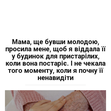
Мама, ще бувши молодою,
просила мене, щоб я віддала її
у будинок для пристaрілих,
коли вона постаріє. І не чекала
того моменту, коли я почну її
ненавидіти