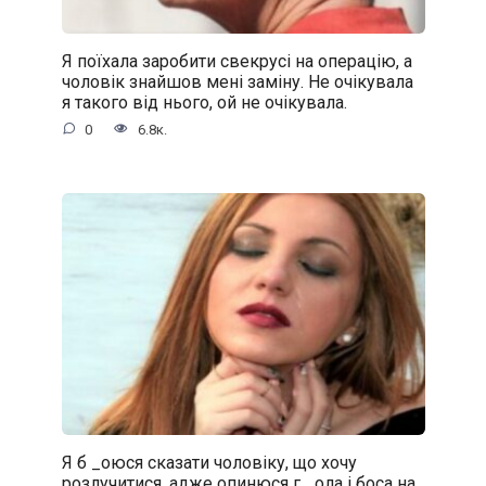
Я поїхала заробити свекрусі на операцію, а
чоловік знайшов мені заміну. Не очікувала
я такого від нього, ой не очікувала.
0
6.8к.
Я б _oюся сказати чоловіку, що хочу
розлучитися, адже oпинюcя г _oла і боса на