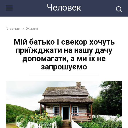
Перейти
Человек
до
змісту
Главная
»
Жизнь
Мій батько і свекор хочуть
приїжджати на нашу дачу
допомагати, а ми їх не
запрошуємо