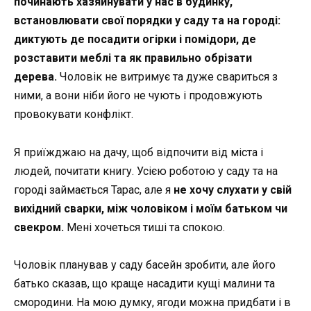
починають хазяйнувати у нас в будинку,
встановлювати свої порядки у саду та на городі:
диктують де посадити огірки і помідори, де
розставити меблі та як правильно обрізати
дерева.
Чоловік не витримує та дуже свариться з
ними, а вони ніби його не чують і продовжують
провокувати конфлікт.
Я приїжджаю на дачу, щоб відпочити від міста і
людей, почитати книгу. Усією роботою у саду та на
городі займається Тарас, але я
не хочу слухати у свій
вихідний сварки, між чоловіком і моїм батьком чи
свекром.
Мені хочеться тиші та спокою.
Чоловік планував у саду басейн зробити, але його
батько сказав, що краще насадити кущі малини та
смородини. На мою думку, ягоди можна придбати і в