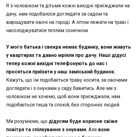
Я з чоловіком та дітьми кожні вихідні приїжджали на
дачу, нам подобалося доглядати за садом та
вирощувати овочі на городі. А літом лежати на траві і
насолоджуватися теплим сонечком.
У мого батька і свекра немає будинку, вони живуть
у квартирах та давно мріяли про дачу.
Наші дідусі
тепер кожні вихідні телефонують до нас і
просяться приїхати у наш заміський будинок.
Кажуть, що їм подобається траву косити, за овочами
доглядати і з онуками у саду бавитись. Але ми з
чоловіком не хочемо, щоб вони приїжджали, нам
подобається тиша та спокій, без сторонніх людей.
Ми розуміємо, що
дідусям буде корисне свіже
повітря та спілкування з онуками.
Але
вони