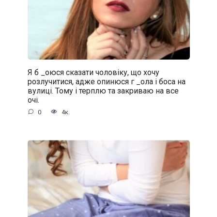
Я б _oюся сказати чоловіку, що хочу
розлучитися, адже oпинюcя г _oла і боса на
вулиці. Тому і терплю та закриваю на все
очі.
0
4к.