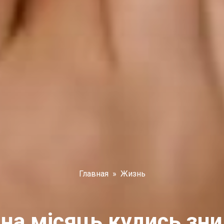
Главная
»
Жизнь
 на місяць кудись зни