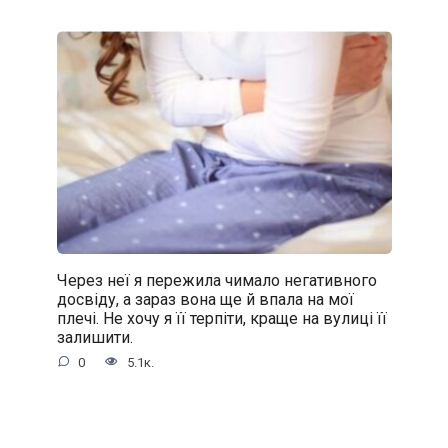
Через неї я пережила чимало негативного
досвіду, а зараз вона ще й впала на мої
плечі. Не хочу я її терпіти, краще на вулиці її
залишити.
0
5.1к.