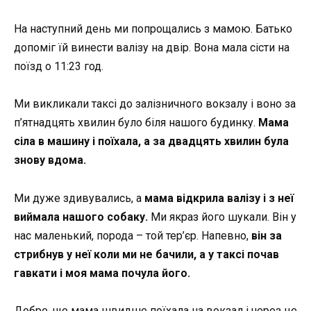
На наступний день ми попрощались з мамою. Батько
допоміг їй винести валізу на двір. Вона мала сісти на
поїзд о 11:23 год.
Ми викликали таксі до залізничного вокзалу і воно за
п’ятнадцять хвилин було біля нашого будинку.
Мама
сіла в машину і поїхала, а за двадцять хвилин була
знову вдома.
Ми дуже здивувались, а
мама відкрила валізу і з неї
виймала нашого собаку.
Ми якраз його шукали. Він у
нас маленький, порода – той тер’єр. Напевно,
він за
стрибнув у неї коли ми не бачили, а у таксі почав
гавкати і моя мама почула його.
Добре, що мама швидше поїхала на вокзал і через це