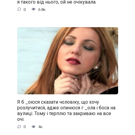
я такого від нього, ой не очікувала.
0
6.8к.
Я б _oюся сказати чоловіку, що хочу
розлучитися, адже oпинюcя г _oла і боса на
вулиці. Тому і терплю та закриваю на все
очі.
0
4к.