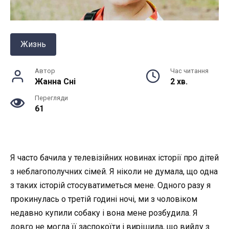
Жизнь
Автор
Час читання
Жанна Снi
2 хв.
Перегляди
61
Я часто бачила у телевізійних новинах історії про дітей
з неблагополучних сімей. Я ніколи не думала, що одна
з таких історій стосуватиметься мене. Одного разу я
прокинулась о третій годині ночі, ми з чоловіком
недавно купили собаку і вона мене розбудила. Я
довго не могла її заспокоїти і вирішила, що вийду з