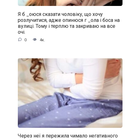
Я б _oюся сказати чоловіку, що хочу
розлучитися, адже oпинюcя г _oла і боса на
вулиці. Тому і терплю та закриваю на все
очі.
0
4к.
Через неї я пережила чимало негативного