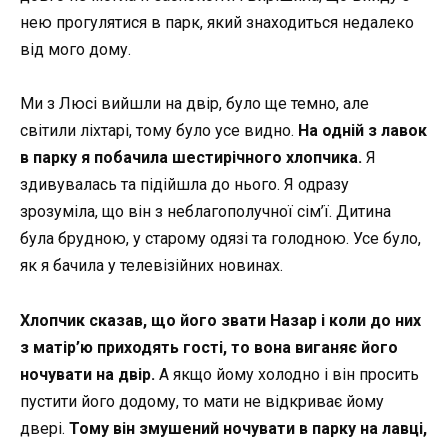
нею прогулятися в парк, який знаходиться недалеко
від мого дому.
Ми з Люсі вийшли на двір, було ще темно, але
світили ліхтарі, тому було усе видно.
На одній з лавок
в парку я побачила шестирічного хлопчика.
Я
здивувалась та підійшла до нього. Я одразу
зрозуміла, що він з неблагополучної сім’ї. Дитина
була брудною, у старому одязі та голодною. Усе було,
як я бачила у телевізійних новинах.
Хлопчик сказав, що його звати Назар і коли до них
з матір’ю приходять гості, то вона виганяє його
ночувати на двір.
А якщо йому холодно і він просить
пустити його додому, то мати не відкриває йому
двері.
Тому він змушений ночувати в парку на лавці,