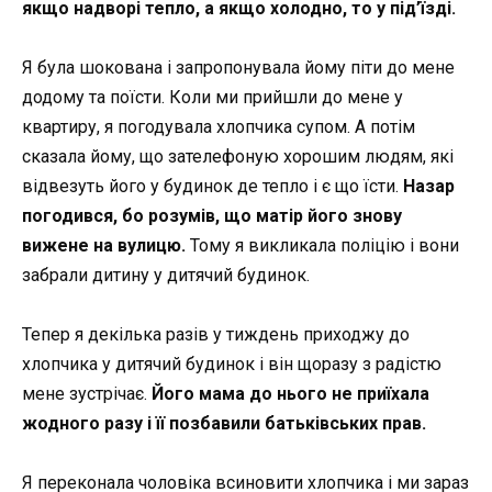
якщо надворі тепло, а якщо холодно, то у під’їзді.
Я була шокована і запропонувала йому піти до мене
додому та поїсти. Коли ми прийшли до мене у
квартиру, я погодувала хлопчика супом. А потім
сказала йому, що зателефоную хорошим людям, які
відвезуть його у будинок де тепло і є що їсти.
Назар
погодився, бо розумів, що матір його знову
вижене на вулицю.
Тому я викликала поліцію і вони
забрали дитину у дитячий будинок.
Тепер я декілька разів у тиждень приходжу до
хлопчика у дитячий будинок і він щоразу з радістю
мене зустрічає.
Його мама до нього не приїхала
жодного разу і її позбавили батьківських прав.
Я переконала чоловіка всиновити хлопчика і ми зараз