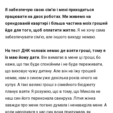
Я забезпечую свою сім’ю і мені приходиться
працювати на двох роботах. Ми живемо на
орендованій квартирі і більша частина моїх грошей
йде для того, щоб оплатити житло.
Я не хочу сама
забезпечувати сім’ю, але іншого виходу немаю.
На тест ДНК чоловік немає де взяти гроші, тому я
їх маю йому дати.
Він вимагає в мене ці гроші, бо
каже, що так буде спокійним і не буде переживати,
що виховує чужу дитину. Але він на їжу грошей
немає, нам з сином уже декілька років нічого не
купує. А такі великі гроші з сімейного бюджету
планує взяти. Я розумію, що в тому, що Микола не
наш син його переконала свекруха. Літня жінка
завжди про мене погано думала і ненавиділа мене. А
коли народився у нас син вона придумала, як