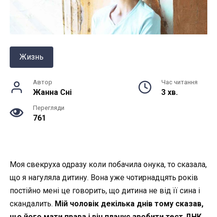
Жизнь
Автор
Час читання
Жанна Снi
3 хв.
Перегляди
761
Моя свекруха одразу коли побачила онука, то сказала,
що я нагуляла дитину. Вона уже чотирнадцять років
постійно мені це говорить, що дитина не від її сина і
скандалить.
Мій чоловік декілька днів тому сказав,
що його мати права і він планує зробити тест ДНК.