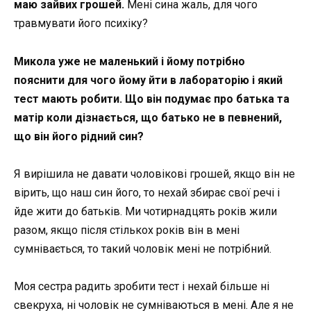
маю зайвих грошей.
Мені сина жаль, для чого
травмувати його психіку?
Микола уже не маленький і йому потрібно
пояснити для чого йому йти в лабораторію і який
тест мають робити. Що він подумає про батька та
матір коли дізнається, що батько не в певнений,
що він його рідний син?
Я вирішила не давати чоловікові грошей, якщо він не
вірить, що наш син його, то нехай збирає свої речі і
йде жити до батьків. Ми чотирнадцять років жили
разом, якщо після стількох років він в мені
сумнівається, то такий чоловік мені не потрібний.
Моя сестра радить зробити тест і нехай більше ні
свекруха, ні чоловік не сумніваються в мені. Але я не