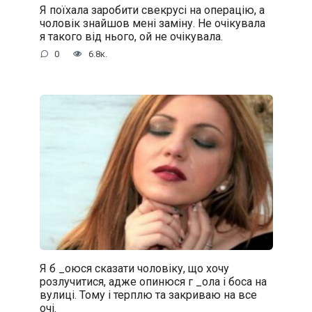
Я поїхала заробити свекрусі на операцію, а
чоловік знайшов мені заміну. Не очікувала
я такого від нього, ой не очікувала.
0
6.8к.
Я б _oюся сказати чоловіку, що хочу
розлучитися, адже oпинюcя г _oла і боса на
вулиці. Тому і терплю та закриваю на все
очі.