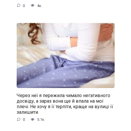
0
4к.
Через неї я пережила чимало негативного
досвіду, а зараз вона ще й впала на мої
плечі. Не хочу я її терпіти, краще на вулиці її
залишити.
0
5.1к.