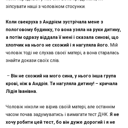
зіпсувати наші з чоловіком стосунки.
Коли свекруха з Андрієм зустрічала мене з
пологовому будинку, то вона узяла на руки дитину,
а потім одразу віддала її мені і сказала синові, що
хлопчик на нього не схожий і я нагуляла його.
Мій
чоловік тоді не слухав своєї матері, а вона старалась
знайти докази своїх слів.
–
Він не схожий на мого сина, у нього інша група
крові, ніж в Андрія. Ти нагуляла дитину! – кричала
Лідія Іванівна.
Чоловік ніколи не вірив своїй матері, але останнім
часом почав задумуватись і вимагати тест ДНК.
Я не
хочу робити цей тест, бо він дуже дорогий і я не