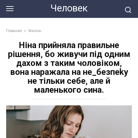
Перейти
Человек
до
змісту
Главная
»
Жизнь
Ніна прийняла правильне
рішення, бо живучи під одним
дахом з таким чоловіком,
вона наражала на не_безпеkу
не тільки себе, але й
маленького сина.