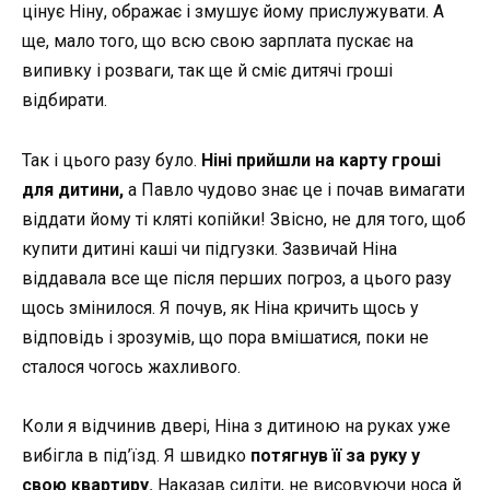
цінує Ніну, ображає і змушує йому прислужувати. А
ще, мало того, що всю свою зарплата пускає на
випивку і розваги, так ще й сміє дитячі гроші
відбирати.
Так і цього разу було.
Ніні прийшли на карту гроші
для дитини,
а Павло чудово знає це і почав вимагати
віддати йому ті кляті копійки! Звісно, не для того, щоб
купити дитині каші чи підгузки. Зазвичай Ніна
віддавала все ще після перших погроз, а цього разу
щось змінилося. Я почув, як Ніна кричить щось у
відповідь і зрозумів, що пора вмішатися, поки не
сталося чогось жахливого.
Коли я відчинив двері, Ніна з дитиною на руках уже
вибігла в під’їзд. Я швидко
потягнув її за руку у
свою квартиру.
Наказав сидіти, не висовуючи носа й