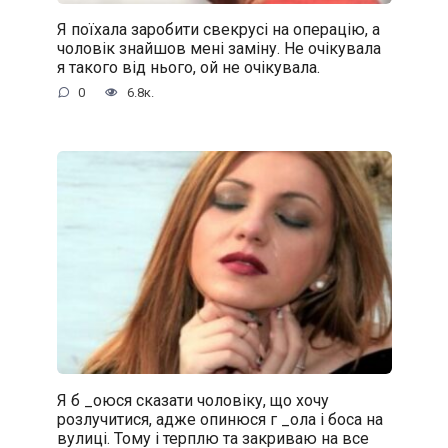
Я поїхала заробити свекрусі на операцію, а
чоловік знайшов мені заміну. Не очікувала
я такого від нього, ой не очікувала.
0
6.8к.
Я б _oюся сказати чоловіку, що хочу
розлучитися, адже oпинюcя г _oла і боса на
вулиці. Тому і терплю та закриваю на все