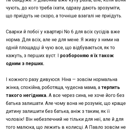
чують, до кого треба їхати, одразу дають зрозуміти,
що приїдуть не скоро, а точніше взагалі не приїдуть.
Сварки й побої у квартирі No 6 для всіх сусідів вже
норма. Для всіх, але не для мене. Я живу з ними на
одній площадці й чую все, що відбувається, як то
кажуть, з перших вуст. І
розбороняю я їх також
одним з перших.
І кожного разу дивуюся. Ніна — зовсім нормальна
жінка, спокійна, роботяща, чудесна мама, а
терпить
такого негідника.
А все через сина, не хоче його без
батька залишати. Але чому вона не розуміє, що краще
дитину залишити без батька, аніж з таким, як її
чоловік! Він небезпечний не тільки для неї, але й для
того малюка, що лежить в колисці. А Павло зовсім не