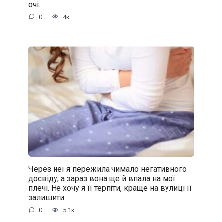
очі.
0
4к.
Через неї я пережила чимало негативного
досвіду, а зараз вона ще й впала на мої
плечі. Не хочу я її терпіти, краще на вулиці її
залишити.
0
5.1к.