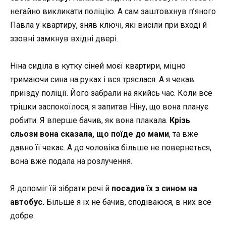
негайно викликати поліцію. А сам заштовхнув п’яного
Павла у квартиру, зняв ключі, які висіли при вході й
ззовні замкнув вхідні двері.
Ніна сиділа в кутку сіней моєї квартири, міцно
тримаючи сина на руках і вся тряслася. А я чекав
приїзду поліції. Його забрали на якийсь час. Коли все
трішки заспокоїлося, я запитав Ніну, що вона планує
робити. Я вперше бачив, як вона плакала.
Крізь
сльози вона сказала, що поїде до мами
, та вже
давно її чекає. А до чоловіка більше не повернеться,
вона вже подала на розлучення.
Я допоміг їй зібрати речі й
посадив їх з сином на
автобус.
Більше я їх не бачив, сподіваюся, в них все
добре.