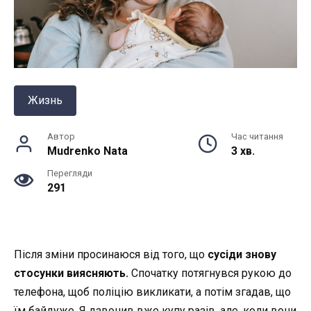
Жизнь
Автор
Час читання
Mudrenko Nata
3 хв.
Перегляди
291
Після зміни просинаюся від того, що
сусіди знову
стосунки виясняють.
Спочатку потягнувся рукою до
телефона, щоб поліцію викликати, а потім згадав, що
їм байдуже. Я дзвонив вже купу разів, але, коли вони