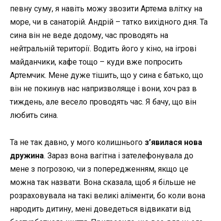
певну суму, я навіть можу звозити Артема влітку на
море, чи в санаторій. Андрій – татко вихідного дня. Та
сина він не веде додому, час проводять на
нейтральній території. Водить його у кіно, на ігрові
майданчики, кафе тощо – куди вже попросить
Артемчик. Мене дуже тішить, що у сина є батько, що
він не покинув нас напризволяще і вони, хоч раз в
тиждень, але весело проводять час. Я бачу, що він
любить сина.
Та не так давно, у мого колишнього
з’явилася нова
дружина
. Зараз вона вагітна і зателефонувала до
мене з погрозою, чи з попередженням, якщо це
можна так назвати. Вона сказала, щоб я більше не
розраховувала на такі великі аліменти, бо коли вона
народить дитину, мені доведеться відвикати від