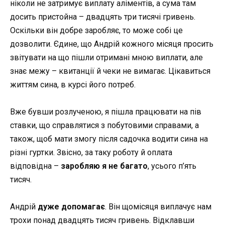
ніколи не затримує виплату аліментів, а сума там
досить пристойна – двадцять три тисячі гривень.
Оскільки він добре заробляє, то може собі це
дозволити. Єдине, що Андрій кожного місяця просить
звітувати на що пішли отримані мною виплати, але
знає межу – квитанції й чеки не вимагає. Цікавиться
життям сина, в курсі його потреб.
Вже бувши розлученою, я пішла працювати на пів
ставки, що справлятися з побутовими справами, а
також, щоб мати змогу після садочка водити сина на
різні гуртки. Звісно, за таку роботу й оплата
відповідна –
заробляю я не багато
, усього п’ять
тисяч.
Андрій
дуже допомагає
. Він щомісяця виплачує нам
трохи понад двадцять тисяч гривень. Відклавши