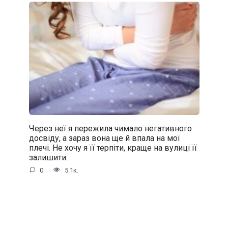
Через неї я пережила чимало негативного
досвіду, а зараз вона ще й впала на мої
плечі. Не хочу я її терпіти, краще на вулиці її
залишити.
0
5.1к.