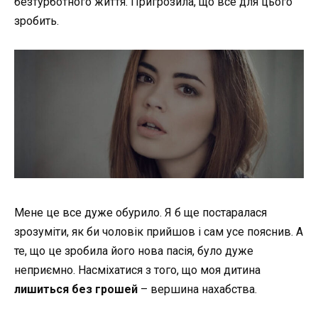
безтурботного життя. Пригрозила, що все для цього
зробить.
Мене це все дуже обурило. Я б ще постаралася
зрозуміти, як би чоловік прийшов і сам усе пояснив. А
те, що це зробила його нова пасія, було дуже
неприємно. Насміхатися з того, що моя дитина
лишиться без грошей
– вершина нахабства.