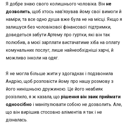
Я добре знаю свого колишнього чоловіка. Він
не
дозволить
, щоб хтось нав’язував йому свої вимоги й
наміри, та все одно душа вже була не на місці. Якщо я
залишуся без чоловікової фінансової підтримки,
доведеться забути Артему про гуртки, які він так
полюбив, а моєї зарплати вистачатиме хіба на оплату
комунальних послуг, лише найнеобхідніші харчі, й
можливо інколи на одяг.
Я не могла більше жити у здогадках і подзвонила
Андрію, щоб розповісти йому про нашу розмову з
його нинішньою дружиною. Це його неабияк
розізлило, я ж казала, що
рішення він звик приймати
одноосібно
і маніпулювати собою не дозволить. Але,
що він вирішив стосовно аліментів я так і не
дізналась.