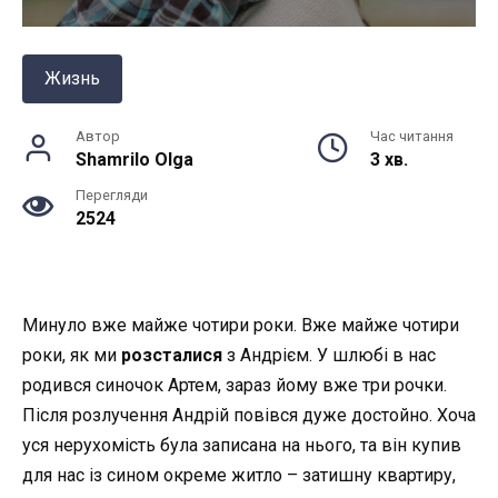
Жизнь
Автор
Час читання
Shamrilo Olga
3 хв.
Перегляди
2524
Минуло вже майже чотири роки. Вже майже чотири
роки, як ми
розсталися
з Андрієм. У шлюбі в нас
родився синочок Артем, зараз йому вже три рочки.
Після розлучення Андрій повівся дуже достойно. Хоча
уся нерухомість була записана на нього, та він купив
для нас із сином окреме житло – затишну квартиру,