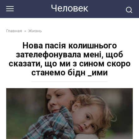
Перейти
Человек
до
змісту
Главная
»
Жизнь
Нова пасія колишнього
зателефонувала мені, щоб
сказати, що ми з сином скоро
станемо бiдн _ими