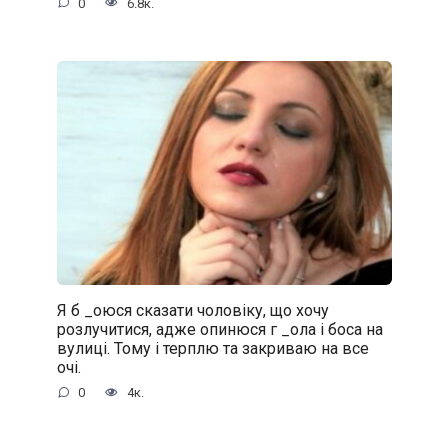
0
6.8к.
Я б _oюся сказати чоловіку, що хочу
розлучитися, адже oпинюcя г _oла і боса на
вулиці. Тому і терплю та закриваю на все
очі.
0
4к.