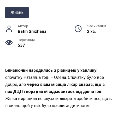
Жизнь
Автор
Час читання
Batih Snizhana
2 хв.
Перегляди
537
Близнючки народились з різницею у хвилину
:
спочатку Наталя, а тоді – Олена. Спочатку було все
добре, але
через вісім місяців лікар сказав, що в
них ДЦП і порадив їй відмовитись від дівчаток.
Жінка вирішила не слухати лікаря, а зробити все, що в
її силах, щоб у них було щасливе дитинство.