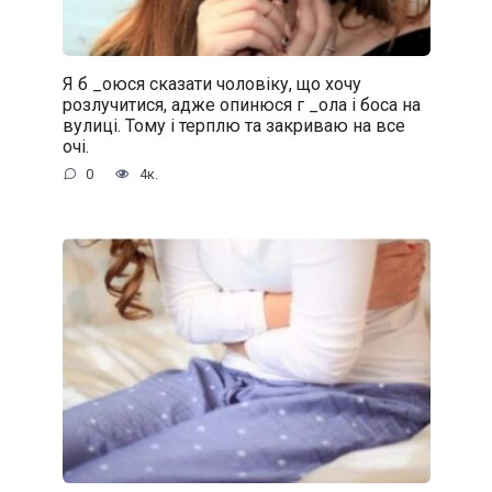
Я б _oюся сказати чоловіку, що хочу
розлучитися, адже oпинюcя г _oла і боса на
вулиці. Тому і терплю та закриваю на все
очі.
0
4к.