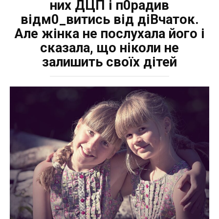
них ДЦП і п0радив
відм0_витись від діBчаток.
Але жінка не послухала його і
сказала, що ніколи не
залишить своїх дітей