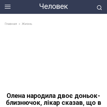
Перейти
Человек
до
змісту
Главная
»
Жизнь
Олена народила двоє доньок-
близнючок, лікар сказав, що в