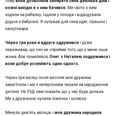
тому
вона дозволяла забирати сина декілька днів і
кожні вихідні я з ним бачився.
Ми часто з ним
ходили на рибалку, їздили у походи і відвідували
дідуся з бабусею. Я купував для сина одяг, іграшки і
канцтовари.
Через три роки я вдруге одружився
і дуже
переживав, що син не сприйме того, що у мене інша
жінка. Але помилявся,
Олег з Наталею подружився і
вони добре розуміють один одного.
Через три місяці після весілля моя дружина
завагітніла і ми з нетерпінням чекали на народження
дитини. На УЗД нам сказали, що у нас буде донька.
Ми з дружиною купили ліжечко і коляску.
Минуло дев’ять місяців і
моя дружина народила