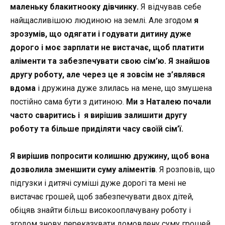
маленьку блакитнооку дівчинку.
Я відчував себе
найщасливішою людиною на землі. Але згодом
я
зрозумів, що одягати і годувати дитину дуже
дорого і моє зарплати не вистачає, щоб платити
аліменти та забезпечувати свою сім’ю.
Я знайшов
другу роботу, але через це я зовсім не з’являвся
вдома
і дружина дуже злилась на мене, що змушена
постійно сама бути з дитиною.
Ми з Наталею почали
часто сваритись і я вирішив залишити другу
роботу та більше приділяти часу своїй сім’ї.
Я вирішив попросити колишню дружину, щоб вона
дозволила зменшити суму аліментів
. Я розповів, що
підгузки і дитячі суміші дуже дорогі та мені не
вистачає грошей, щоб забезпечувати двох дітей,
обіцяв знайти більш високооплачувану роботу і
згодом знову переказувати домовлену суму грошей