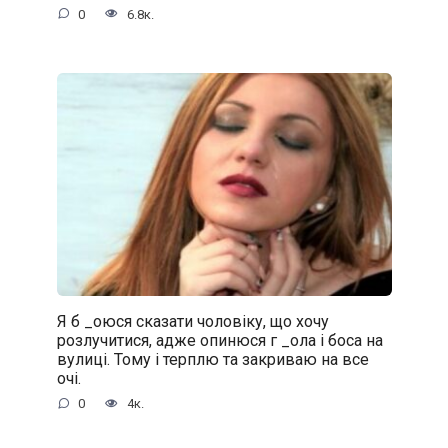
0
6.8к.
Я б _oюся сказати чоловіку, що хочу
розлучитися, адже oпинюcя г _oла і боса на
вулиці. Тому і терплю та закриваю на все
очі.
0
4к.