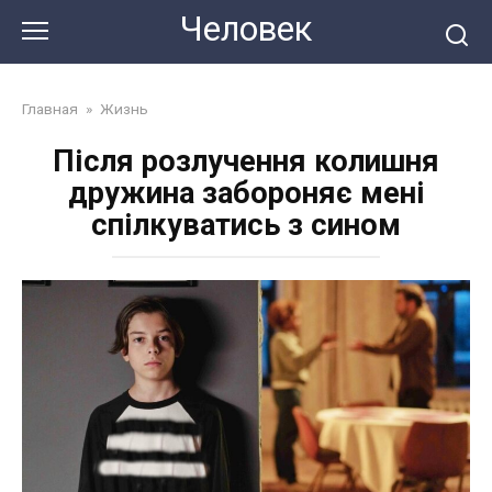
Перейти
Человек
до
змісту
Главная
»
Жизнь
Після розлучення колишня
дружина забороняє мені
спілкуватись з сином