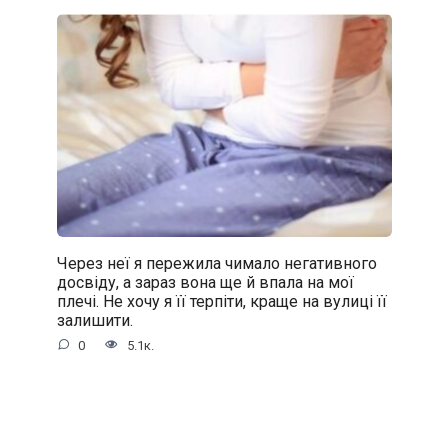
Через неї я пережила чимало негативного
досвіду, а зараз вона ще й впала на мої
плечі. Не хочу я її терпіти, краще на вулиці її
залишити.
0
5.1к.