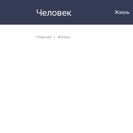
Перейти
Человек
до
Жизнь
змісту
Главная
»
Жизнь