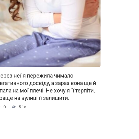
ерез неї я пережила чимало
егативного досвіду, а зараз вона ще й
пала на мої плечі. Не хочу я її терпіти,
раще на вулиці її залишити.
0
5.1к.