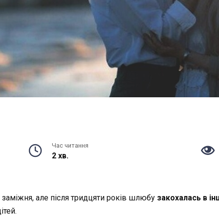
Час читання
2 хв.
 Я заміжня, але після тридцяти років шлюбу
закохалась в і
ітей.