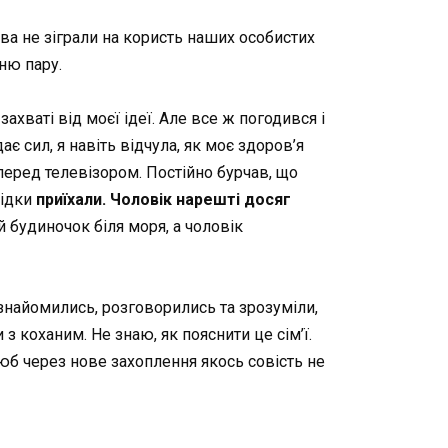
тва не зіграли на користь наших особистих
ню пару.
захваті від моєї ідеї. Але все ж погодився і
є сил, я навіть відчула, як моє здоров’я
еред телевізором. Постійно бурчав, що
відки
приїхали. Чоловік нарешті досяг
й будиночок біля моря, а чоловік
знайомились, розговорились та зрозуміли,
з коханим. Не знаю, як пояснити це сім’ї.
люб через нове захоплення якось совість не