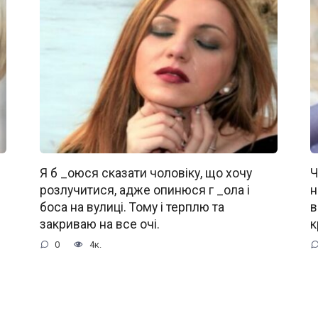
Я б _oюся сказати чоловіку, що хочу
Ч
розлучитися, адже oпинюcя г _oла і
н
боса на вулиці. Тому і терплю та
в
закриваю на все очі.
к
0
4к.