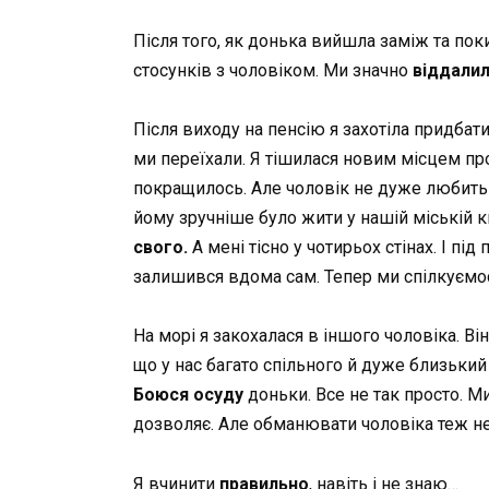
Після того, як донька вийшла заміж та пок
стосунків з чоловіком. Ми значно
віддали
Після виходу на пенсію я захотіла придбат
ми переїхали. Я тішилася новим місцем прож
покращилось. Але чоловік не дуже любить 
йому зручніше було жити у нашій міській к
свого.
А мені тісно у чотирьох стінах. І п
залишився вдома сам. Тепер ми спілкуємо
На морі я закохалася в іншого чоловіка. 
що у нас багато спільного й дуже близький 
Боюся осуду
доньки. Все не так просто. М
дозволяє. Але обманювати чоловіка теж н
Я вчинити
правильно
, навіть і не знаю…