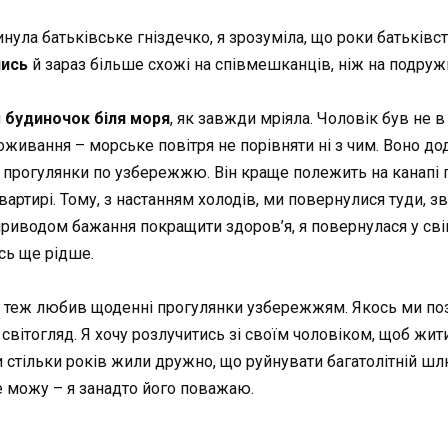
инула батьківське гніздечко, я зрозуміла, що роки батьківс
лись
й зараз більше схожі на співмешканців, ніж на подруж
и
будиночок біля моря
, як завжди мріяла. Чоловік був не в 
ивання – морське повітря не порівняти ні з чим. Воно дода
прогулянки по узбережжю. Він краще полежить на канапі п
вартирі. Тому, з настанням холодів, ми повернулися туди, з
ід приводом бажання покращити здоров’я, я повернулася у сві
сь ще рідше.
Він теж любив щоденні прогулянки узбережжям. Якось ми по
світогляд. Я хочу розлучитись зі своїм чоловіком, щоб жити 
и стільки років жили дружно, що руйнувати багатолітній ш
е можу – я занадто його поважаю.