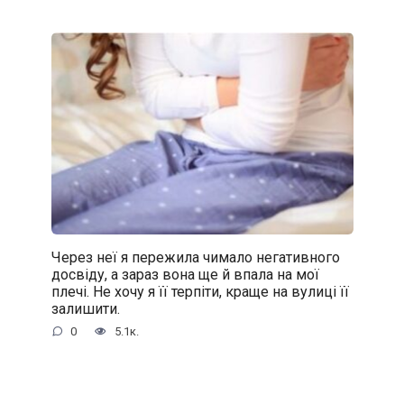
Через неї я пережила чимало негативного
досвіду, а зараз вона ще й впала на мої
плечі. Не хочу я її терпіти, краще на вулиці її
залишити.
0
5.1к.