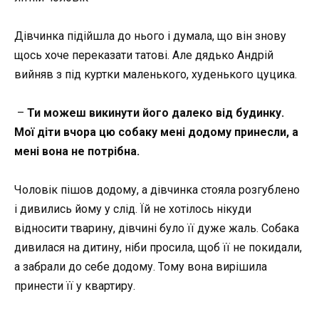
Дівчинка підійшла до нього і думала, що він знову
щось хоче переказати татові. Але дядько Андрій
вийняв з під куртки маленького, худенького цуцика.
–
Ти можеш викинути його далеко від будинку.
Мої діти вчора цю собаку мені додому принесли, а
мені вона не потрібна.
Чоловік пішов додому, а дівчинка стояла розгублено
і дивились йому у слід. Їй не хотілось нікуди
відносити тварину, дівчині було її дуже жаль. Собака
дивилася на дитину, ніби просила, щоб її не покидали,
а забрали до себе додому. Тому вона вирішила
принести її у квартиру.