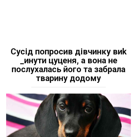
Сусід попросив дівчинку виk
_инyти цуценя, а вона не
послухалась його та забрала
тварину додому