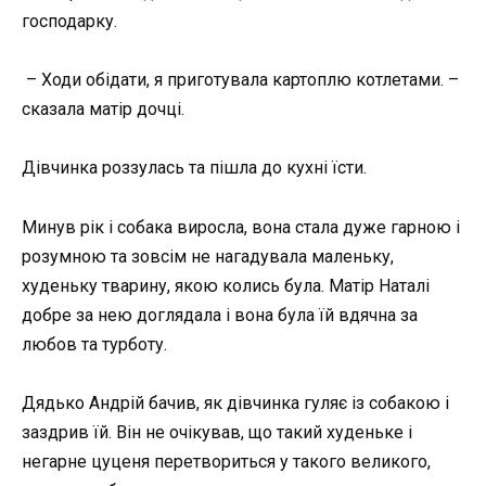
господарку.
– Ходи обідати, я приготувала картоплю котлетами. –
сказала матір дочці.
Дівчинка роззулась та пішла до кухні їсти.
Минув рік і собака виросла, вона стала дуже гарною і
розумною та зовсім не нагадувала маленьку,
худеньку тварину, якою колись була. Матір Наталі
добре за нею доглядала і вона була їй вдячна за
любов та турботу.
Дядько Андрій бачив, як дівчинка гуляє із собакою і
заздрив їй. Він не очікував, що такий худеньке і
негарне цуценя перетвориться у такого великого,