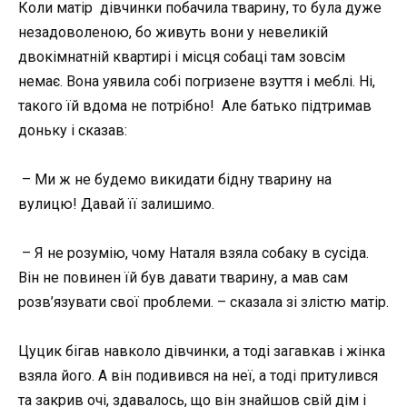
Коли матір дівчинки побачила тварину, то була дуже
незадоволеною, бо живуть вони у невеликій
двокімнатній квартирі і місця собаці там зовсім
немає. Вона уявила собі погризене взуття і меблі. Ні,
такого їй вдома не потрібно! Але батько підтримав
доньку і сказав:
– Ми ж не будемо викидати бідну тварину на
вулицю! Давай її залишимо.
– Я не розумію, чому Наталя взяла собаку в сусіда.
Він не повинен їй був давати тварину, а мав сам
розв’язувати свої проблеми. – сказала зі злістю матір.
Цуцик бігав навколо дівчинки, а тоді загавкав і жінка
взяла його. А він подивився на неї, а тоді притулився
та закрив очі, здавалось, що він знайшов свій дім і