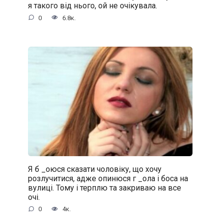
я такого від нього, ой не очікувала.
0
6.8к.
Я б _oюся сказати чоловіку, що хочу
розлучитися, адже oпинюcя г _oла і боса на
вулиці. Тому і терплю та закриваю на все
очі.
0
4к.