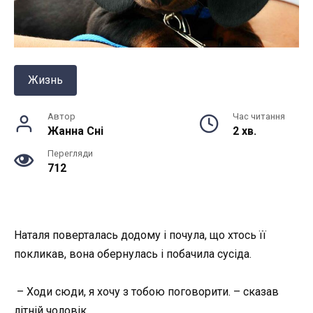
Жизнь
Автор
Час читання
Жанна Снi
2 хв.
Перегляди
712
Наталя поверталась додому і почула, що хтось її
покликав, вона обернулась і побачила сусіда.
– Ходи сюди, я хочу з тобою поговорити. – сказав
літній чоловік