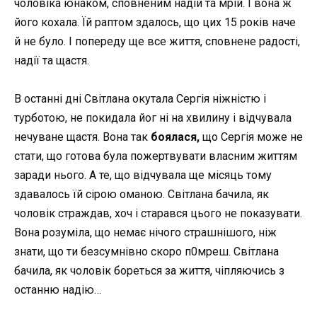
чоловіка юнаком, сповненим надій та мрій. І вона ж
його кохала. Їй раптом здалось, що цих 15 років наче
й не було. І попереду ще все життя, сповнене радості,
надії та щастя.
В останні дні Світлана окутала Сергія ніжністю і
турботою, не покидала йог ні на хвилину і відчувала
нечуване щастя. Вона так
боялася,
що Сергія може не
стати, що готова була пожертвувати власним життям
заради нього. А те, що відчувала ще місяць тому
здавалось їй сірою оманою. Світлана бачила, як
чоловік страждав, хоч і старався цього не показувати.
Вона розуміла, що немає нічого страшнішого, ніж
знати, що ти безсумнівно скоро п0мреш. Світлана
бачила, як чоловік бореться за життя, чіпляючись з
останню надію…