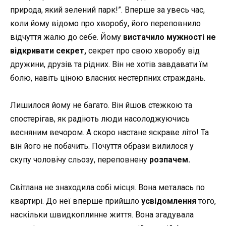
природа, який зелений парк!”. Вперше за увесь час,
коли йому відомо про хворобу, його переповнило
відчуття жалю до себе. Йому
вистачило мужності не
відкривати секрет,
секрет про свою хворобу від
дружини, друзів та рідних. Він не хотів завдавати їм
болю, навіть ціною власних нестерпних страждань.
Лишилося йому не багато. Він йшов стежкою та
спостерігав, як радіють люди насолоджуючись
весняним вечором. А скоро настане яскраве літо! Та
він його не побачить. Почуття образи вилилося у
скупу чоловічу сльозу, переповнену
розпачем.
Світлана не знаходила собі місця. Вона металась по
квартирі. До неї вперше прийшло
усвідомлення
того,
наскільки швидкоплинне життя. Вона згадувала