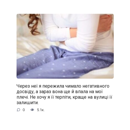
Через неї я пережила чимало негативного
досвіду, а зараз вона ще й впала на мої
плечі. Не хочу я її терпіти, краще на вулиці її
залишити.
0
5.1к.