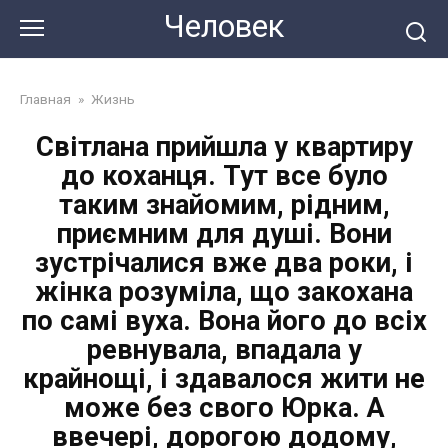
Перейти
Человек
до
змісту
Главная
»
Жизнь
Світлана прийшла у квартиру
до коханця. Тут все було
таким знайомим, рідним,
приємним для душі. Вони
зустрічалися вже два роки, і
жінка розуміла, що закохана
по самі вуха. Вона його до всіх
ревнувала, впадала у
крайнощі, і здавалося жити не
може без свого Юрка. А
ввечері, дорогою додому,