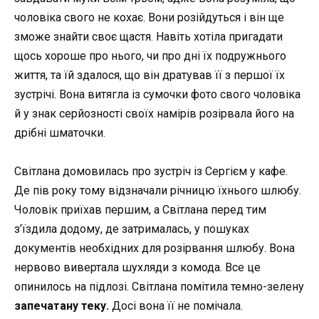
чоловіка свого не кохає. Вони розійдуться і він ще
зможе знайти своє щастя. Навіть хотіла пригадати
щось хороше про нього, чи про дні їх подружнього
життя, та їй здалося, що він дратував її з першої їх
зустрічі. Вона витягла із сумочки фото свого чоловіка
й у знак серйозності своїх намірів розірвала його на
дрібні шматочки.
Світлана домовилась про зустріч із Сергієм у кафе.
Де пів року тому відзначали річницю їхнього шлюбу.
Чоловік приїхав першим, а Світлана перед тим
з’їздила додому, де затрималась, у пошуках
документів необхідних для розірвання шлюбу. Вона
нервово вивертала шухляди з комода. Все це
опинилось на підлозі. Світлана помітила темно-зелену
запечатану теку.
Досі вона її не помічала.