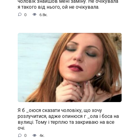
чоловік знайшов мені заміну. Не очікувала
я такого від нього, ой не очікувала.
0
6.8к.
Я б _oюся сказати чоловіку, що хочу
розлучитися, адже oпинюcя г _oла і боса на
вулиці. Тому і терплю та закриваю на все
очі.
0
4к.