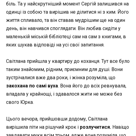
біль. Та у найскрутніший момент Сергій залишився на
одинці із собою та вирішив не ділитися ні з ким. Його
життя спливало, та він ставав мудрішим ще на один
день, він навчився споглядати. Він любив сидіти у
маленькій міській бібліотеці сам на сам з книгами, в
яких шукав відповіді на усі свої запитання.
Світлана прийшла у квартиру до коханця. Тут все було
таким знайомим, рідним, приємним для душі. Вони
зустрічалися вже два роки, і жінка розуміла, що
закохана по самі вуха
. Вона його до всіх ревнувала,
впадала у крайнощі, і здавалося жити не може без
свого Юрка.
Цього вечора, прийшовши додому, Світлана
вирішила піти на рішучий крок і
розлучитися.
Навіщо
завдавати муки всім трьом, адже вона розуміла, що