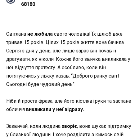
68180
Світлана
не любила
свого чоловіка! Їх шлюб вже
тривав 15 років. Цілих 15 років життя вона бачила
Сергія з дня у день, але лише зараз він почав її
дратувати, як ніколи. Кожна його звичка викликала у
неї відчуття протесту. А особливо, коли він
потягуючись у ліжку казав: “Доброго ранку світ!
Сьогодні буде чудовий день”.
Ніби й проста фраза, але його кістляві руки та заспане
обличчя
викликали у неї відразу.
Зазвичай, коли людина
хворіє
, вона шукає підтримку
у близької людини. І хоче розділити з кимось свій