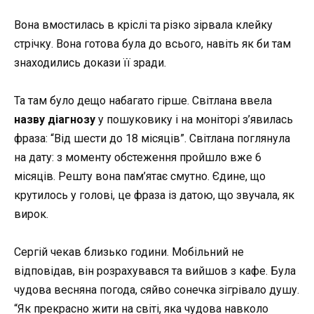
Вона вмостилась в кріслі та різко зірвала клейку
стрічку. Вона готова була до всього, навіть як би там
знаходились докази її зради.
Та там було дещо набагато гірше. Світлана ввела
назву діагнозу
у пошуковику і на моніторі з’явилась
фраза: “Від шести до 18 місяців”. Світлана поглянула
на дату: з моменту обстеження пройшло вже 6
місяців. Решту вона пам’ятає смутно. Єдине, що
крутилось у голові, це фраза із датою, що звучала, як
вирок.
Сергій чекав близько години. Мобільний не
відповідав, він розрахувався та вийшов з кафе. Була
чудова весняна погода, сяйво сонечка зігрівало душу.
“Як прекрасно жити на світі, яка чудова навколо