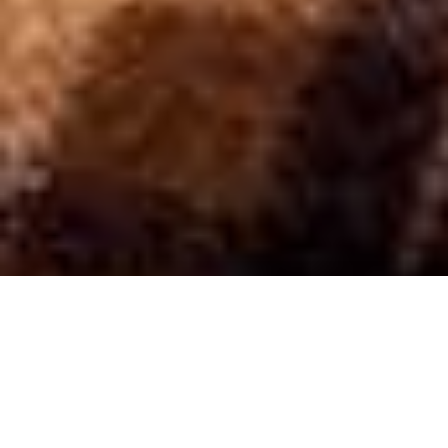
Главная
»
Жизнь
Того дня Марія була
найщасливішою на світі,
адже перепросилася з