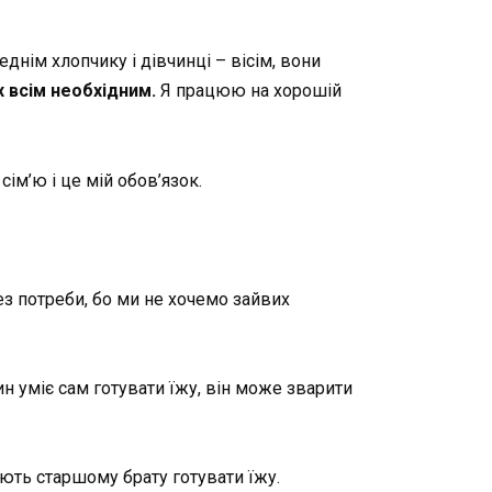
нім хлопчику і дівчинці – вісім, вони
 всім необхідним.
Я працюю на хорошій
ім’ю і це мій обов’язок.
ез потреби, бо ми не хочемо зайвих
н уміє сам готувати їжу, він може зварити
ють старшому брату готувати їжу.