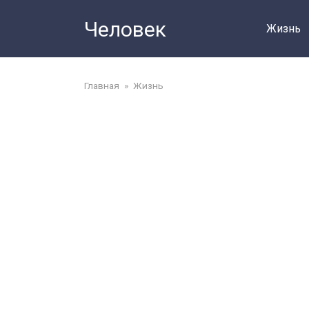
Перейти
Человек
до
Жизнь
змісту
Главная
»
Жизнь