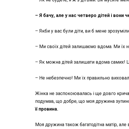
– Я бачу, але у нас четверо дітей і вон
– Якби у вас були діти, ви б мене зрозуміли
– Ми своїх дітей залишаємо вдома. Ми їх не
– Як можна дітей залишати вдома самих! Це
– Не небезпечно! Ми їх правильно виховал
Жінка не заспокоювалась і ще довго кричал
подумав, що добре, що моя дружина зупини
її провина.
Моя дружина також багатодітна матір, але 