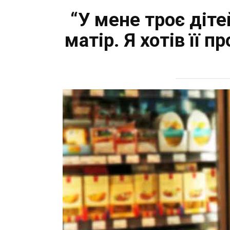
“У мене троє діте
матір. Я хотів її 