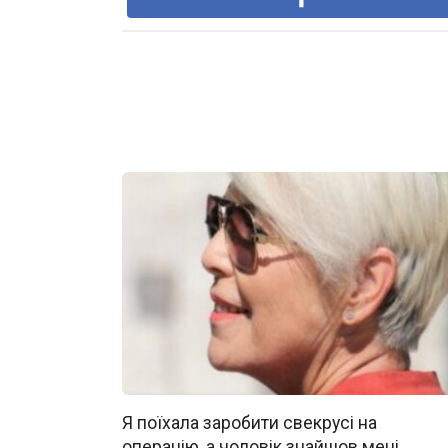
Я поїхала заробити свекрусі на
операцію, а чоловік знайшов мені