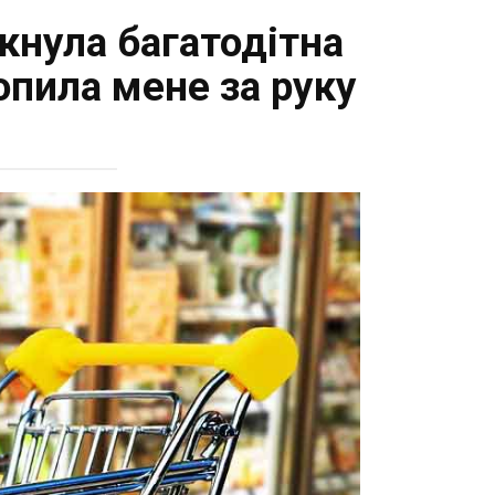
икнула багатодітна
хопила мене за руку