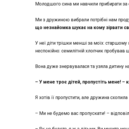
Молодшого сина ми навчили прибирати за с
Ми з дружиною вибрали потрібні нам проду
що незнайомка шукає на кому зірвати св
У неї діти трішки менші за моїх: старшому
неспокійно: семилітній хлопчик пробував що
Вона дуже знервувалася та узяла дитину на
– У мене троє дітей, пропустіть мене! – 
Я хотів її пропустити, але дружина схопила 
– Ми не будемо вас пропускати! – відповіл
– Як не будете, я ж з дітьми. Ви мусите мен