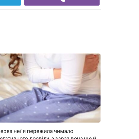
ерез неї я пережила чимало
егативного досвіду, а зараз вона ще й