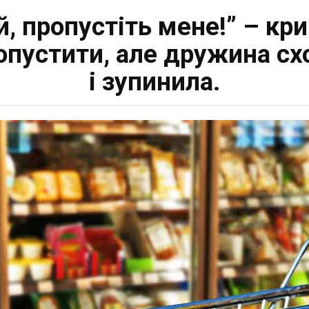
й, пропустіть мене!” – кр
пропустити, але дружина с
і зупинила.