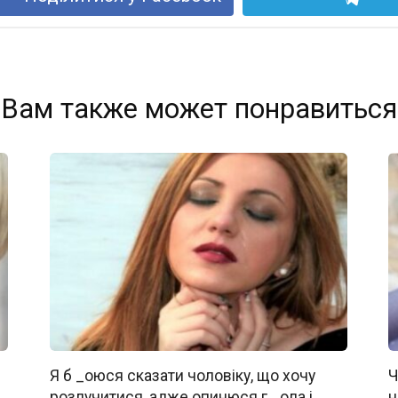
Вам также может понравиться
Я б _oюся сказати чоловіку, що хочу
Ч
розлучитися, адже oпинюcя г _oла і
н