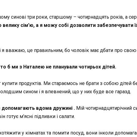
у синові три роки, старшому – чотирнадцять років, а серед
велику сім’ю, а я можу собі дозволити забезпечувати їх
 я вважаю, це правильним, бо чоловік має дбати про свою с
 то б ми з Наталею не планували чотирьох дітей.
купити продуктів. Ми стараємось не брати з собою дітей б
молодшим сином і я впевнений, що у них буде все гаразд.
ди допомагають
вдома
дружині .
Мій чотирнадцятирічний си
ін готує м’ясні підливки і салати.
отяжити у кімнатах та помити посуд, вони інколи допомага