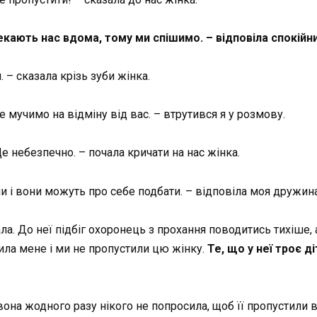
и чекають нас вдома, тому ми спішимо. – відповіла спокі
. – сказала крізь зуби жінка.
 мучимо на відміну від вас. – втрутився я у розмову.
 небезпечно. – почала кричати на нас жінка.
и і вони можуть про себе подбати. – відповіла моя дружина
а. До неї підбіг охоронець з прохання поводитись тихіше, а
ла мене і ми не пропустили цю жінку.
Те, що у неї троє д
вона жодного разу нікого не попросила, щоб її пропустили 