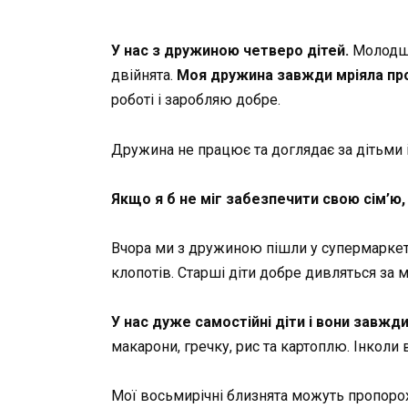
У нас з дружиною четверо дітей.
Молодшом
двійнята.
Моя дружина завжди мріяла про 
роботі і заробляю добре.
Дружина не працює та доглядає за дітьми і
Якщо я б не міг забезпечити свою сім’ю,
Вчора ми з дружиною пішли у супермаркет 
клопотів. Старші діти добре дивляться за 
У нас дуже самостійні діти і вони завж
макарони, гречку, рис та картоплю. Інколи в
Мої восьмирічні близнята можуть пропорох