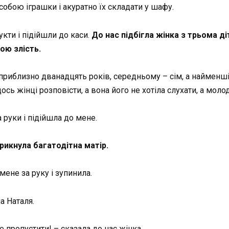
обою іграшки і акуратно їх складати у шафу.
кти і підійшли до каси.
До нас підбігла жінка з трьома ді
ою злість.
 приблизно дванадцять років, середньому – сім, а найменшій
сь жінці розповісти, а вона його не хотіла слухати, а моло
 руки і підійшла до мене.
крикнула багатодітна матір.
мене за руку і зупинила.
а Наталя.
е пропустити! – сказала до нас жінка.