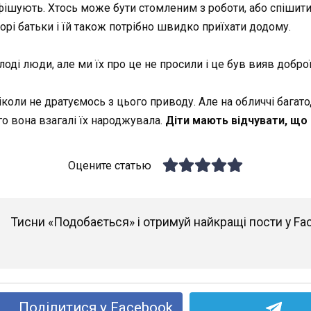
фішують. Хтось може бути стомленим з роботи, або спішити
ворі батьки і їй також потрібно швидко приїхати додому.
оді люди, але ми їх про це не просили і це був вияв доброї
іколи не дратуємось з цього приводу. Але на обличчі багато
ого вона взагалі їх народжувала.
Діти мають відчувати, що 
Оцените статью
Тисни «Подобається» і отримуй найкращі пости у Fa
Поділитися у Facebook