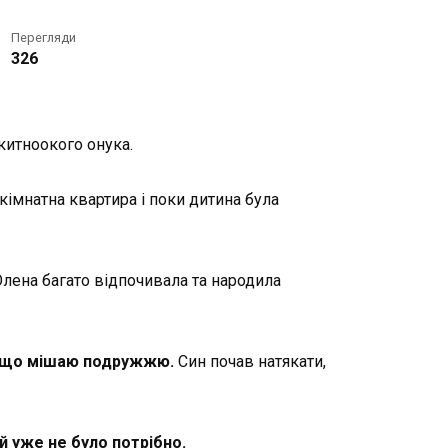
Перегляди
326
китноокого онука.
імнатна квартира і поки дитина була
Олена багато відпочивала та народила
и, що мішаю подружжю.
Син почав натякати,
й уже не було потрібно.