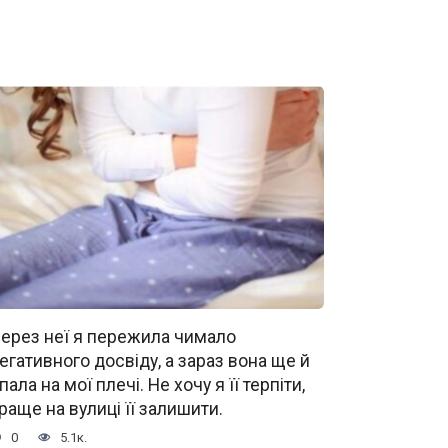
ерез неї я пережила чимало
егативного досвіду, а зараз вона ще й
пала на мої плечі. Не хочу я її терпіти,
раще на вулиці її залишити.
0
5.1к.