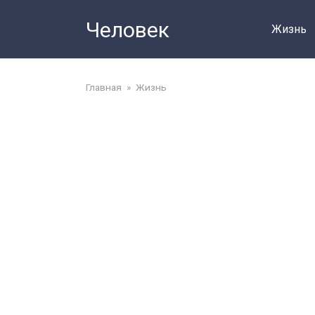
Перейти
Человек
до
Жизнь
змісту
Главная
»
Жизнь