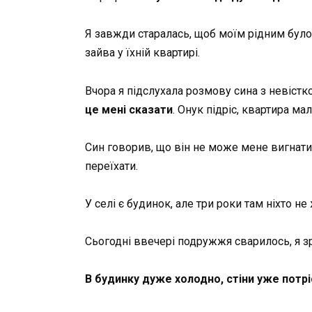
Я завжди старалась, щоб моїм рідним було
зайва у їхній квартирі.
Вчора я підслухала розмову сина з невістк
це мені сказати
. Онук підріс, квартира ма
Син говорив, що він не може мене вигнати 
переїхати.
У селі є будинок, але три роки там ніхто не
Сьогодні ввечері подружжя сварилось, я з
В будинку дуже холодно, стіни уже потрі