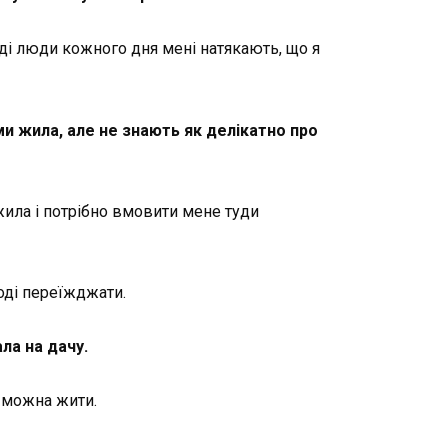
оді люди кожного дня мені натякають, що я
ми жила, але не знають як делікатно про
 жила і потрібно вмовити мене туди
тоді переїжджати.
ала на дачу.
у можна жити.