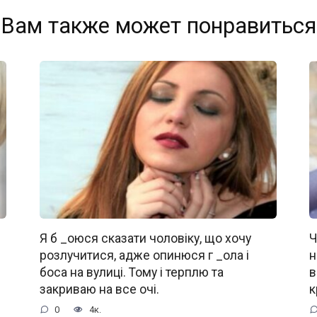
Вам также может понравиться
Я б _oюся сказати чоловіку, що хочу
Ч
розлучитися, адже oпинюcя г _oла і
н
боса на вулиці. Тому і терплю та
в
закриваю на все очі.
к
0
4к.