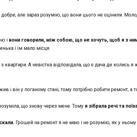
 добре, але зараз розумію, що вони цього не оцінили. Мол
ою і
вони говорили, між собою, що не хочуть, щоб я з ни
ленька і їм мало місця.
з квартири. А невістка відповідала, що є дача де колись я
 жив і він у поганому стані, тому потрібно робити ремонт, а 
розуміла, що знову через мене. Тому
я зібрала речі та поїх
скали.
Грошей на ремонт я не маю і не розумію, як у ньом