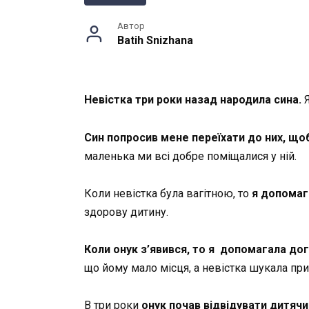
Автор
Batih Snizhana
Невістка три роки назад народила сина.
Я
Син попросив мене переїхати до них, що
маленька ми всі добре поміщалися у ній.
Коли невістка була вагітною, то
я допомаг
здорову дитину.
Коли онук з’явився, то я допомагала дог
що йому мало місця, а невістка шукала при
В три роки
онук почав відвідувати дитячи