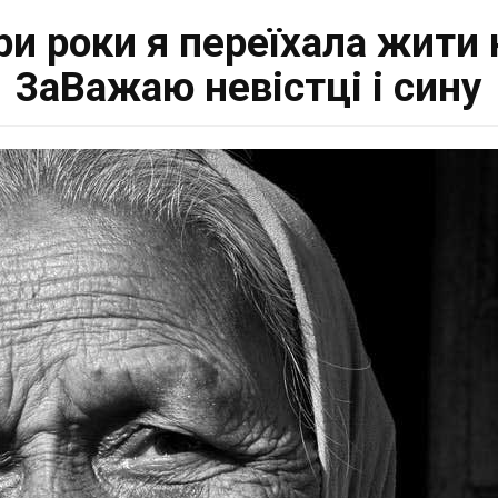
ри роки я переїхала жити 
3аBажаю невістці і сину