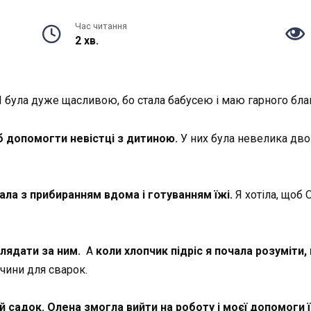
Час читання
2 хв.
 була дуже щасливою, бо стала бабусею і маю гарного бла
б допомогти невістці з дитиною.
У них була невелика двок
ала з прибиранням вдома і готуванням їжі.
Я хотіла, щоб 
лядати за ним.
А
коли хлопчик підріс я почала розуміт
чини для сварок.
й садок.
Олена змогла вийти на роботу і моєї допомоги ї