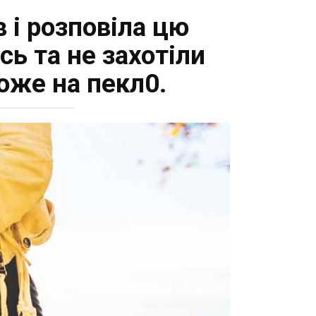
 і розповіла цю
ь та не захотіли
оже на пекл0.