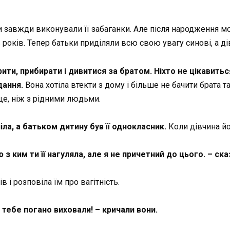
 завжди виконували її забаганки. Але після народження м
років. Тепер батьки приділяли всю свою увагу синові, а д
и, прибирати і дивитися за братом. Ніхто не цікавиться 
дання.
Вона хотіла втекти з дому і більше не бачити брата т
ще, ніж з рідними людьми.
іла, а батьком дитину був її однокласник.
Коли дівчина йом
з ким ти її нагуляла, але я не причетний до цього. – сказ
в і розповіла їм про вагітність.
тебе погано виховали! – кричали вони.