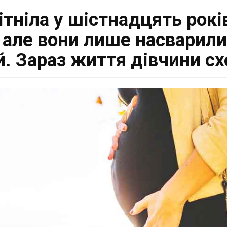
ітніла у шістнадцять років
 але вони лише насварилис
й. Зараз життя дівчини сх