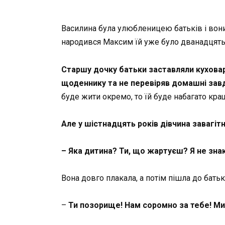
Василина була улюбленицею батьків і вони
народився Максим їй уже було дванадцять 
Старшу дочку батьки заставляли куховарит
щоденнику та не перевіряв домашні зав
буде жити окремо, то їй буде набагато кра
Але у шістнадцять років дівчина завагітн
– Яка дитина? Ти, що жартуєш? Я не знаю 
Вона довго плакала, а потім пішла до батькі
–
Ти позорище! Нам соромно за тебе! Ми 