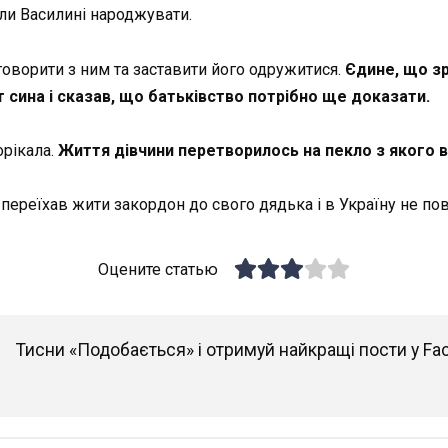
али Василині народжувати.
говорити з ним та заставити його одружитися.
Єдине, що зр
т сина і сказав, що батьківство потрібно ще доказати.
орікала.
Життя дівчини перетворилось на пекло з якого во
переїхав жити закордон до свого дядька і в Україну не пов
Оцените статью
Тисни «Подобається» і отримуй найкращі пости у Fa