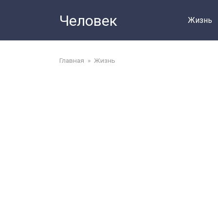
Перейти
Человек
до
Жизнь
змісту
Главная
»
Жизнь