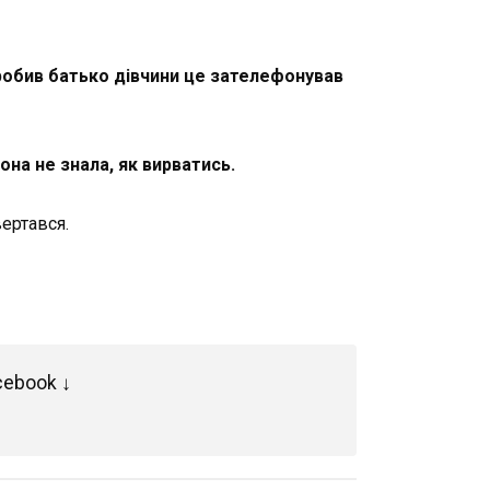
обив батько дівчини це зателефонував
на не знала, як вирватись.
ертався.
cebook ↓