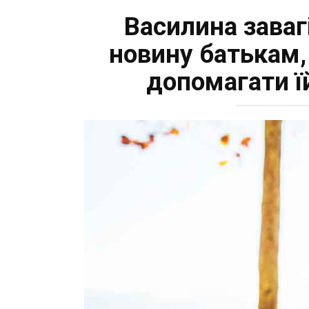
Василина заваг
новину батькам,
допомагати ї