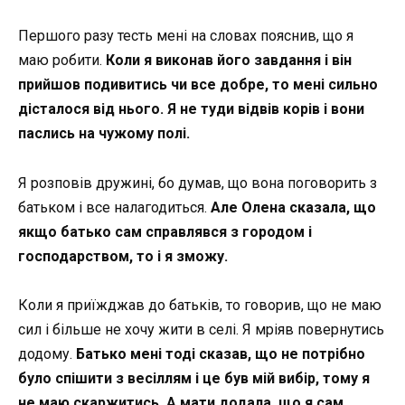
Першого разу тесть мені на словах пояснив, що я
маю робити.
Коли я виконав його завдання і він
прийшов подивитись чи все добре, то мені сильно
дісталося від нього. Я не туди відвів корів і вони
паслись на чужому полі.
Я розповів дружині, бо думав, що вона поговорить з
батьком і все налагодиться.
Але Олена сказала, що
якщо батько сам справлявся з городом і
господарством, то і я зможу.
Коли я приїжджав до батьків, то говорив, що не маю
сил і більше не хочу жити в селі. Я мріяв повернутись
додому.
Батько мені тоді сказав, що не потрібно
було спішити з весіллям і це був мій вибір, тому я
не маю скаржитись. А мати додала, що я сам