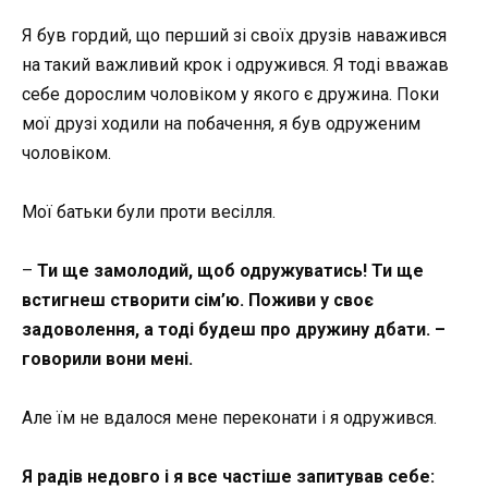
Я був гордий, що перший зі своїх друзів наважився
на такий важливий крок і одружився. Я тоді вважав
себе дорослим чоловіком у якого є дружина. Поки
мої друзі ходили на побачення, я був одруженим
чоловіком.
Мої батьки були проти весілля.
–
Ти ще замолодий, щоб одружуватись! Ти ще
встигнеш створити сім’ю. Поживи у своє
задоволення, а тоді будеш про дружину дбати. –
говорили вони мені.
Але їм не вдалося мене переконати і я одружився.
Я радів недовго і я все частіше запитував себе: