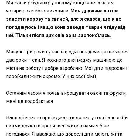
Ми жили у будинку у іншому кінці села, а через
чотири роки його викупили.
Моя дружина хотіла
завести корову та свиней, але я сказав, що я не
погоджуюсь і якщо вона заведе тварин я піду від
неї. Тільки після цих слів вона заспокоїлась.
Минуло три роки і у нас народилась дочка, а ще через
два роки – син. Я кожного дня їжджу машиною до
міста на роботу і добре заробляю. Мої діти підросли і
переїхали жити окремо. У них свої сім’ї.
Останнім часом я почав вирощувати овочі та фрукти,
мені це подобається.
Наші діти часто приїжджають до нас у гості, але якби
син чи дочка попросились жити з нами я б не
погодився. Я вважаю, що дорослі діти мають жити