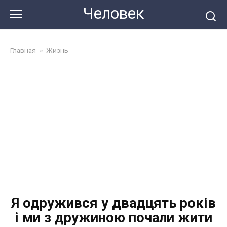
Перейти
Человек
до
змісту
Главная
»
Жизнь
Я одружився у двадцять років
і ми з дружиною почали жити