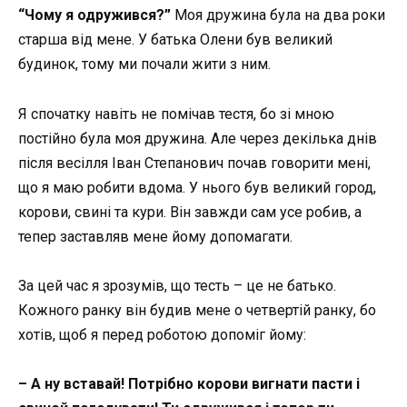
“Чому я одружився?”
Моя дружина була на два роки
старша від мене. У батька Олени був великий
будинок, тому ми почали жити з ним.
Я спочатку навіть не помічав тестя, бо зі мною
постійно була моя дружина. Але через декілька днів
після весілля Іван Степанович почав говорити мені,
що я маю робити вдома. У нього був великий город,
корови, свині та кури. Він завжди сам усе робив, а
тепер заставляв мене йому допомагати.
За цей час я зрозумів, що тесть – це не батько.
Кожного ранку він будив мене о четвертій ранку, бо
хотів, щоб я перед роботою допоміг йому:
– А ну вставай! Потрібно корови вигнати пасти і