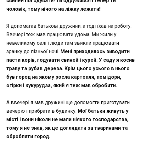
свиней погодувати! Ти одружився і тепер ти
чоловік, тому нічого на ліжку лежати!
Я допомагав батькові дружини, а тоді їхав на роботу.
Ввечері теж мав працювати удома. Ми жили у
невеликому селі і люди там звикли працювати
зранку до пізньої ночі.
Мені приходилось виводити
пасти корів, годувати свиней і курей. У саду я косив
траву та рубав дерева. Крім цього усього в нього
був город на якому росла картопля, помідори,
огірки і кукурудза, який я теж мав обробити.
А ввечері я мав дружині ще допомогти приготувати
вечерю і прибрати в будинку.
Мої батьки живуть у
місті і вони ніколи не мали ніякого господарства,
тому я не знав, як це доглядати за тваринами та
обробляти город.