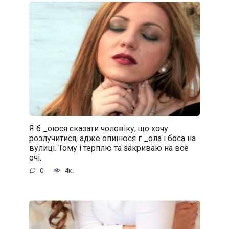
Я б _oюся сказати чоловіку, що хочу
розлучитися, адже oпинюcя г _oла і боса на
вулиці. Тому і терплю та закриваю на все
очі.
0
4к.