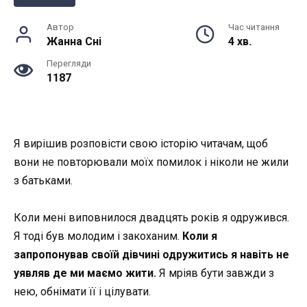
Автор
Час читання
Жанна Снi
4 хв.
Перегляди
1187
Я вирішив розповісти свою історію читачам, щоб
вони не повторювали моїх помилок і ніколи не жили
з батьками.
Коли мені виповнилося двадцять років я одружився.
Я тоді був молодим і закоханим.
Коли я
запропонував своїй дівчині одружитись я навіть не
уявляв де ми маємо жити.
Я мріяв бути завжди з
нею, обнімати її і цілувати.