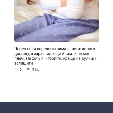
Через неї я пережила чимало негативного
досвіду, а зараз вона ще й впала на мої
плечі. Не хочу я її терпіти, краще на вулиці її
залишити.
0
5.1к.