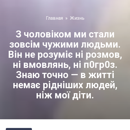
Главная
»
Жизнь
З чоловіком ми стали
зовсім чужими людьми.
Він не розуміє ні розмов,
ні вмовлянь, ні п0гр0з.
Знаю точно — в житті
немає рідніших людей,
ніж мої діти.