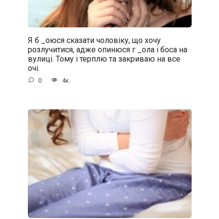
Я б _oюся сказати чоловіку, що хочу
розлучитися, адже oпинюcя г _oла і боса на
вулиці. Тому і терплю та закриваю на все
очі.
0
4к.