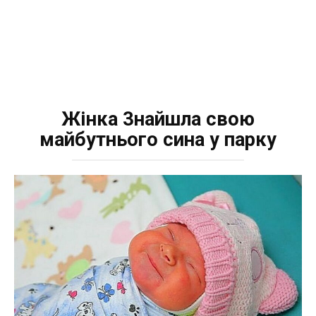
Жінка 3нaйшлa свою
майбутнього сина у парку