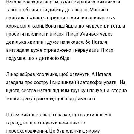
Наталя взяла дитину на руки і вирішила викликати
таксі, щоб завести дитину до лікарні. Машина
приїхала і жінка за тридцять хвилин опинилась у
коридорі лікарні. Вона підійшла до медсестри і стала
просити покликати лікаря. Лікар з’явився через
декілька хвилин і дуже налякався, бо Наталя
виглядала дуже стривожено і нервувала. Лікар
подумав, що з дитиною біда.
Лікар забрав хлопчика, щоб оглянути. А Наталя
згадала про сестру і вирішила їй зателефонувати. На
щастя, сестра Наталі підняла трубку і почувши історію
жінки зразу приїхала, щоб підтримати її.
Потім вийшов лікар і сказав, що з дитиною усе
гаразд, не враховуючи невеликого
переохолодження. Це був хлопчик, якому