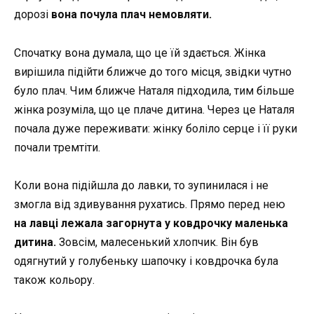
дорозі
вона почула плач немовляти.
Спочатку вона думала, що це їй здається. Жінка
вирішила підійти ближче до того місця, звідки чутно
було плач. Чим ближче Наталя підходила, тим більше
жінка розуміла, що це плаче дитина. Через це Наталя
почала дуже переживати: жінку боліло серце і її руки
почали тремтіти.
Коли вона підійшла до лавки, то зупинилася і не
змогла від здивування рухатись. Прямо перед нею
на лавці лежала загорнута у ковдрочку маленька
дитина.
Зовсім, малесенький хлопчик. Він був
одягнутий у голубеньку шапочку і ковдрочка була
також кольору.