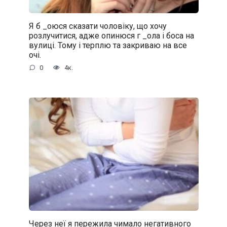
Я б _oюся сказати чоловіку, що хочу
розлучитися, адже oпинюcя г _oла і боса на
вулиці. Тому і терплю та закриваю на все
очі.
0
4к.
Через неї я пережила чимало негативного