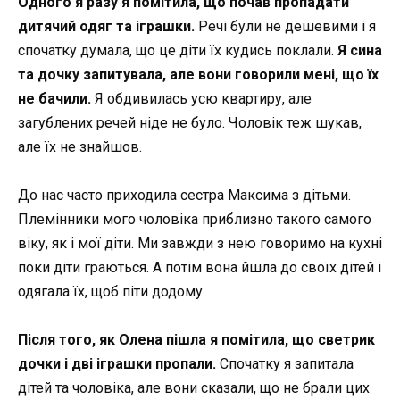
Одного я разу я помітила, що почав пропадати
дитячий одяг та іграшки.
Речі були не дешевими і я
спочатку думала, що це діти їх кудись поклали.
Я сина
та дочку запитувала, але вони говорили мені, що їх
не бачили.
Я обдивилась усю квартиру, але
загублених речей ніде не було. Чоловік теж шукав,
але їх не знайшов.
До нас часто приходила сестра Максима з дітьми.
Племінники мого чоловіка приблизно такого самого
віку, як і мої діти. Ми завжди з нею говоримо на кухні
поки діти граються. А потім вона йшла до своїх дітей і
одягала їх, щоб піти додому.
Після того, як Олена пішла я помітила, що светрик
дочки і дві іграшки пропали.
Спочатку я запитала
дітей та чоловіка, але вони сказали, що не брали цих