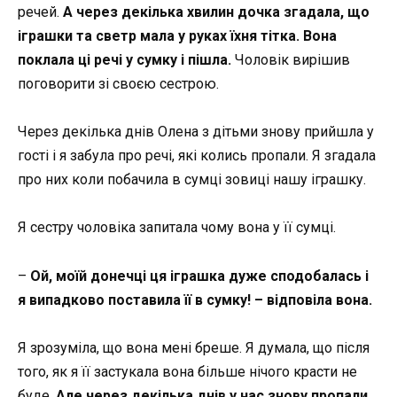
речей.
А через декілька хвилин дочка згадала, що
іграшки та светр мала у руках їхня тітка. Вона
поклала ці речі у сумку і пішла.
Чоловік вирішив
поговорити зі своєю сестрою.
Через декілька днів Олена з дітьми знову прийшла у
гості і я забула про речі, які колись пропали. Я згадала
про них коли побачила в сумці зовиці нашу іграшку.
Я сестру чоловіка запитала чому вона у її сумці.
–
Ой, моїй донечці ця іграшка дуже сподобалась і
я випадково поставила її в сумку! – відповіла вона.
Я зрозуміла, що вона мені бреше. Я думала, що після
того, як я її застукала вона більше нічого красти не
буде.
Але через декілька днів у нас знову пропали