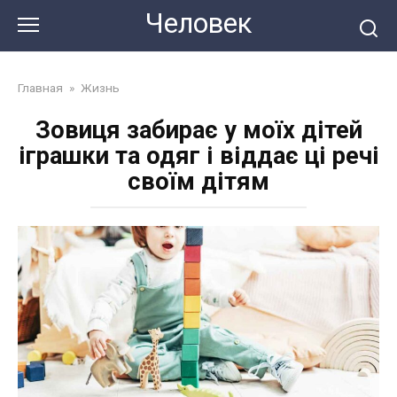
Перейти
Человек
до
змісту
Главная
»
Жизнь
Зовиця забирає у моїх дітей
іграшки та одяг і віддає ці речі
своїм дітям