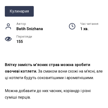
Кулинария
Автор
Час читання
Batih Snizhana
1 хв.
Перегляди
155
Влітку замість м’ясних страв можна зробити
овочеві котлети.
За смаком вони схожі на м’ясні, але
ці котлети будуть соковитішими і ароматнішими.
Можна добавити до них часник, коріандр і різні
суміші перців.