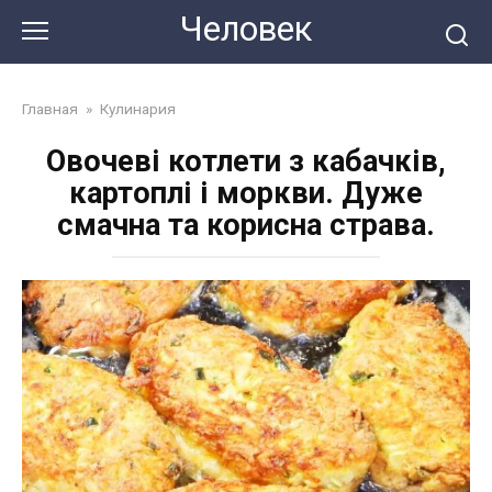
Перейти
Человек
до
змісту
Главная
»
Кулинария
Овочеві котлети з кабачків,
картоплі і моркви. Дуже
смачна та корисна страва.