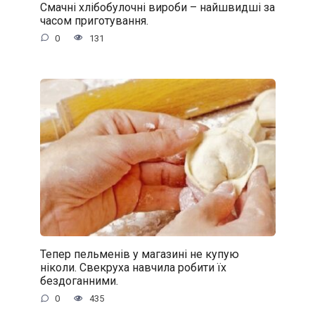
Смачні хлібобулочні вироби – найшвидші за
часом приготування.
0
131
Тепер пельменів у магазині не купую
ніколи. Свекруха навчила робити їх
бездоганними.
0
435